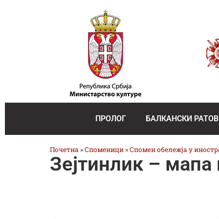
ПРОЛОГ
БАЛКАНСКИ РАТОВ
Почетна
»
Споменици
»
Спомен обележја у иност
Зејтинлик – мапа