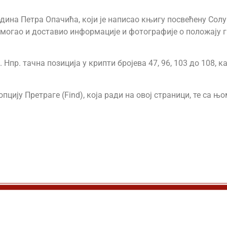
дина Петра Опачића, који је написао књигу посвећену Солу
омогао и доставио информације и фотографије о положају 
Нпр. тачна позиција у крипти бројева 47, 96, 103 до 108, 
пцију Претраге (Find), која ради на овој страници, те са 