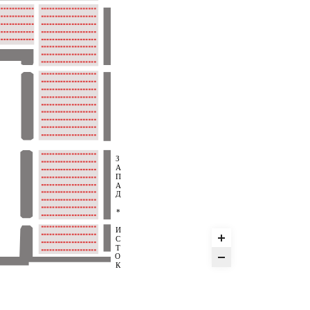
З
А
П
А
Д
*
И
С
Т
О
К