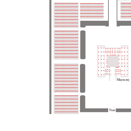
Маузолеј
Улаз