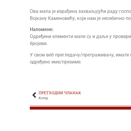
Ова мапа је израђена захваљујући раду госпо
ЂОКИЋ ОБРАД
Војкану Каменовићу, који нам је несебично п
ЂОКИЋ-ЂЕРКОВИЋ ДРАГОМИР
Напоменe:
Одређени елементи мапе су и даље у провери. 
ЂОКИЋ-ЂУРИЋ ДРАГУТИН
бројеви.
ЂОКОВИЋ МИЛАН
У свом веб прегледачу/претраживачу, имате о
одређено име/презиме.
ЂОРЂЕВИЋ АЛЕКСА
ЂОРЂЕВИЋ ДРАГОМИР
ПРЕТХОДНИ ЧЛАНАК
ЂОРЂЕВИЋ ДРАГОСЛАВ
Котор
ЂОРЂЕВИЋ ЖИВКО
ЂОРЂЕВИЋ ЛАЗАР