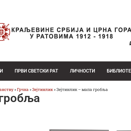
И
ПРВИ СВЕТСКИ РАТ
ЛИЧНОСТИ
БИБЛИОТ
ранству
»
Грчка
»
Зејтинлик
»
Зејтинлик – мапа гробља
 гробља