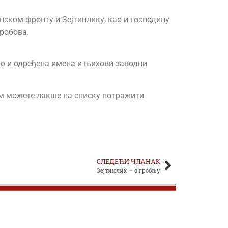
нском фронту и Зејтинлику, као и господину
гробова.
као и одређена имена и њихови заводни
њом можете лакше на списку потражити
СЛЕДЕЋИ ЧЛАНАК
Зејтинлик – о гробљу