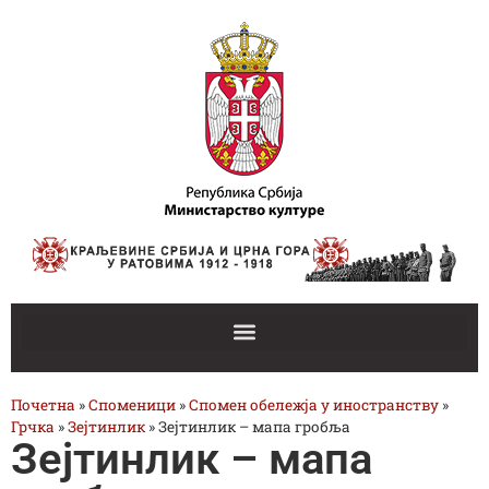
Почетна
»
Споменици
»
Спомен обележја у иностранству
»
Грчка
»
Зејтинлик
»
Зејтинлик – мапа гробља
Зејтинлик – мапа