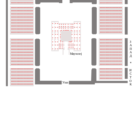
З
А
П
А
Маузолеј
Д
*
И
С
Т
О
Улаз
К