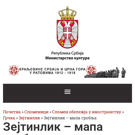
Почетна
»
Споменици
»
Спомен обележја у иностранству
»
Грчка
»
Зејтинлик
»
Зејтинлик – мапа гробља
Зејтинлик – мапа