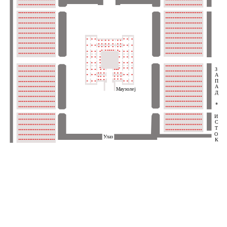
З
А
П
А
Маузолеј
Д
*
И
С
Т
О
Улаз
К