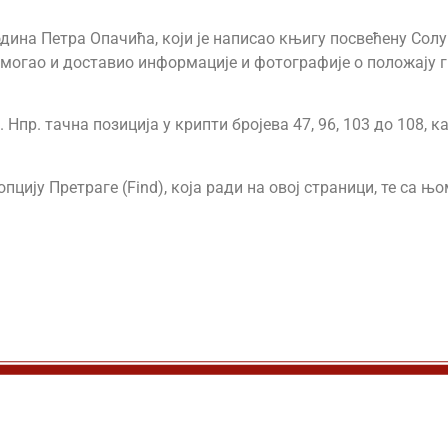
дина Петра Опачића, који је написао књигу посвећену Солу
омогао и доставио информације и фотографије о положају 
Нпр. тачна позиција у крипти бројева 47, 96, 103 до 108, 
пцију Претраге (Find), која ради на овој страници, те са 