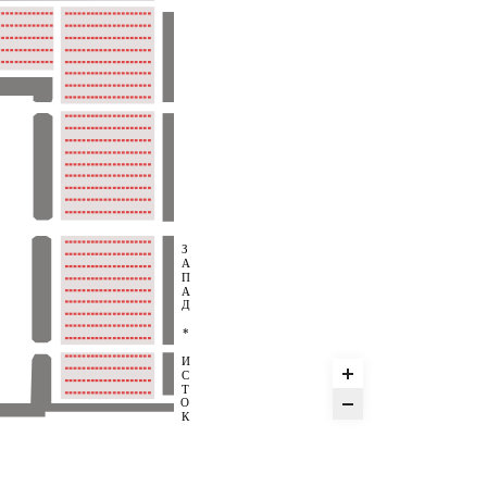
З
А
П
А
Д
*
И
С
Т
О
К