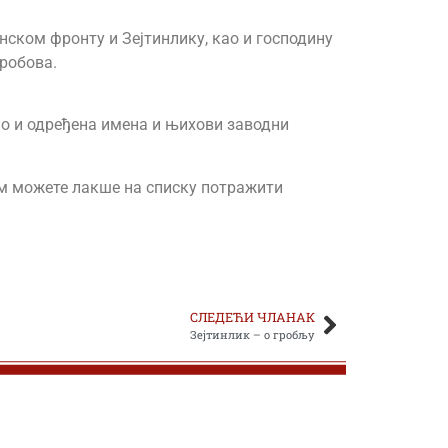
нском фронту и Зејтинлику, као и господину
гробова.
као и одређена имена и њихови заводни
њом можете лакше на списку потражити
СЛЕДЕЋИ ЧЛАНАК
Зејтинлик – о гробљу