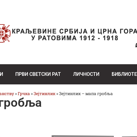
И
ПРВИ СВЕТСКИ РАТ
ЛИЧНОСТИ
БИБЛИОТ
ранству
»
Грчка
»
Зејтинлик
»
Зејтинлик – мапа гробља
 гробља