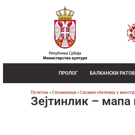
ПРОЛОГ
БАЛКАНСКИ РАТОВ
Почетна
»
Споменици
»
Спомен обележја у иност
Зејтинлик – мапа