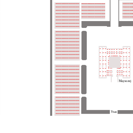
Маузолеј
Улаз