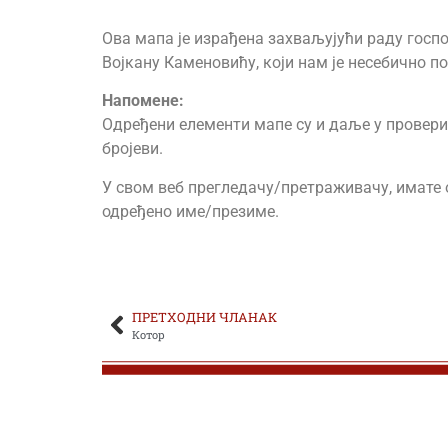
Ова мапа је израђена захваљујући раду госпо
ЂОКИЋ ОБРАД
Војкану Каменовићу, који нам је несебично п
ЂОКИЋ-ЂЕРКОВИЋ ДРАГОМИР
Напоменe:
Одређени елементи мапе су и даље у провери. 
ЂОКИЋ-ЂУРИЋ ДРАГУТИН
бројеви.
ЂОКОВИЋ МИЛАН
У свом веб прегледачу/претраживачу, имате о
одређено име/презиме.
ЂОРЂЕВИЋ АЛЕКСА
ЂОРЂЕВИЋ ДРАГОМИР
ПРЕТХОДНИ ЧЛАНАК
ЂОРЂЕВИЋ ДРАГОСЛАВ
Котор
ЂОРЂЕВИЋ ЖИВКО
ЂОРЂЕВИЋ ЛАЗАР