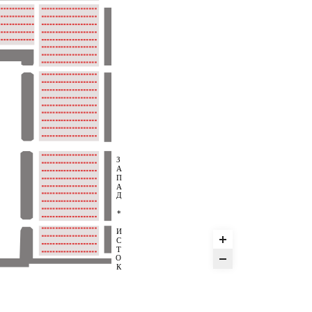
З
А
П
А
Д
*
И
С
Т
О
К