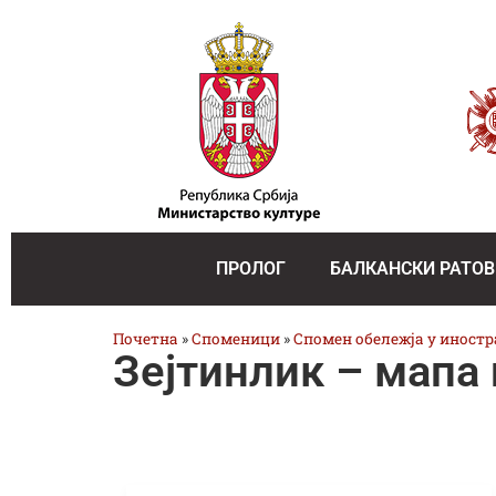
ПРОЛОГ
БАЛКАНСКИ РАТОВ
Почетна
»
Споменици
»
Спомен обележја у иност
Зејтинлик – мапа