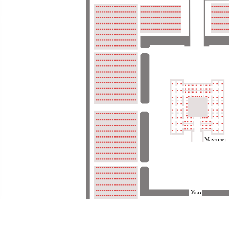
Маузолеј
Улаз