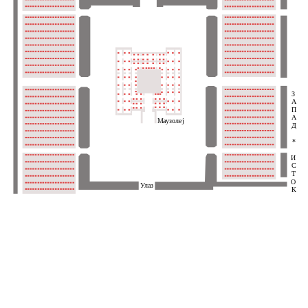
З
А
П
А
Маузолеј
Д
*
И
С
Т
О
Улаз
К