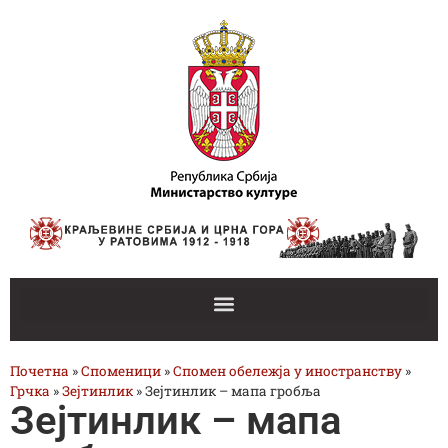
Почетна
»
Споменици
»
Спомен обележја у иностранству
»
Грчка
»
Зејтинлик
»
Зејтинлик – мапа гробља
Зејтинлик – мапа