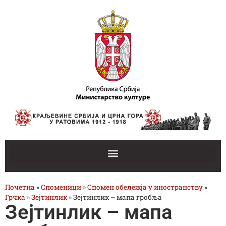
Почетна
»
Споменици
»
Спомен обележја у иностранству
»
Грчка
»
Зејтинлик
»
Зејтинлик – мапа гробља
Зејтинлик – мапа