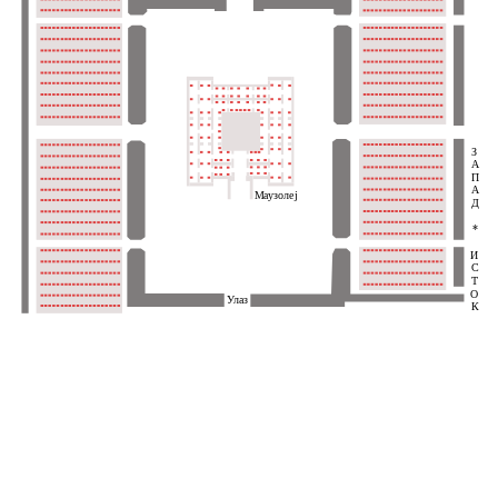
З
А
П
А
Маузолеј
Д
*
И
С
Т
О
Улаз
К