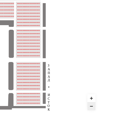
З
А
П
А
Д
*
И
С
Т
О
К