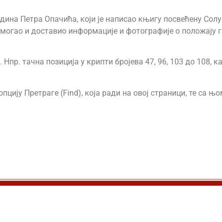
дина Петра Опачића, који је написао књигу посвећену Солу
омогао и доставио информације и фотографије о положају 
Нпр. тачна позиција у крипти бројева 47, 96, 103 до 108, 
пцију Претраге (Find), која ради на овој страници, те са 