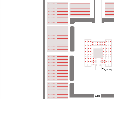
Маузолеј
Улаз