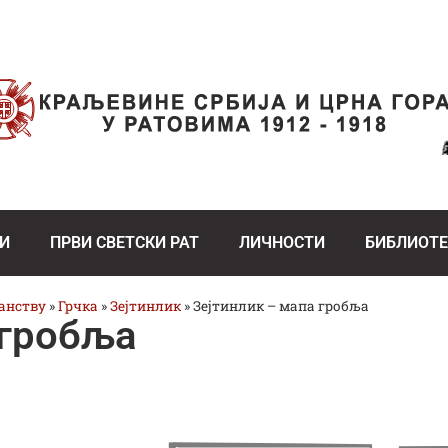
И
ПРВИ СВЕТСКИ РАТ
ЛИЧНОСТИ
БИБЛИОТ
ранству
»
Грчка
»
Зејтинлик
»
Зејтинлик – мапа гробља
 гробља