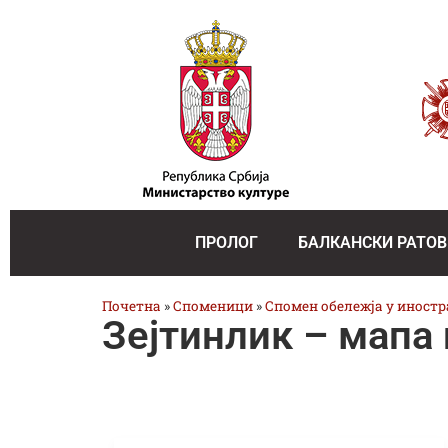
ПРОЛОГ
БАЛКАНСКИ РАТОВ
Почетна
»
Споменици
»
Спомен обележја у иност
Зејтинлик – мапа