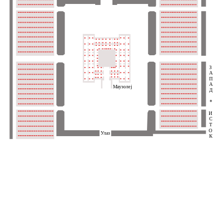
З
А
П
А
Маузолеј
Д
*
И
С
Т
О
Улаз
К