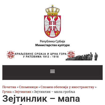
Почетна
»
Споменици
»
Спомен обележја у иностранству
»
Грчка
»
Зејтинлик
»
Зејтинлик – мапа гробља
Зејтинлик – мапа