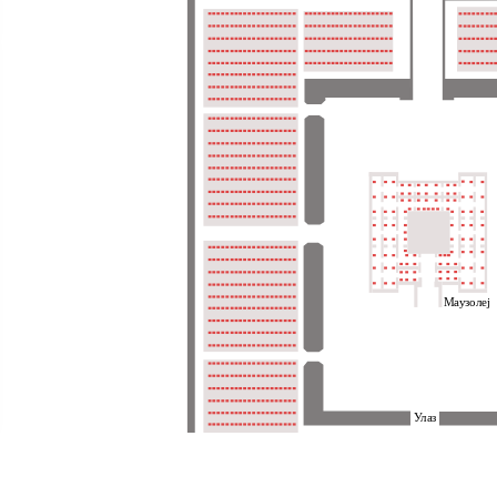
Маузолеј
Улаз