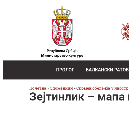
ПРОЛОГ
БАЛКАНСКИ РАТОВ
Почетна
»
Споменици
»
Спомен обележја у иност
Зејтинлик – мапа