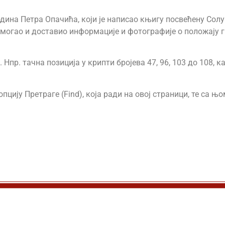
дина Петра Опачића, који је написао књигу посвећену Солу
омогао и доставио информације и фотографије о положају 
Нпр. тачна позиција у крипти бројева 47, 96, 103 до 108, 
пцију Претраге (Find), која ради на овој страници, те са 