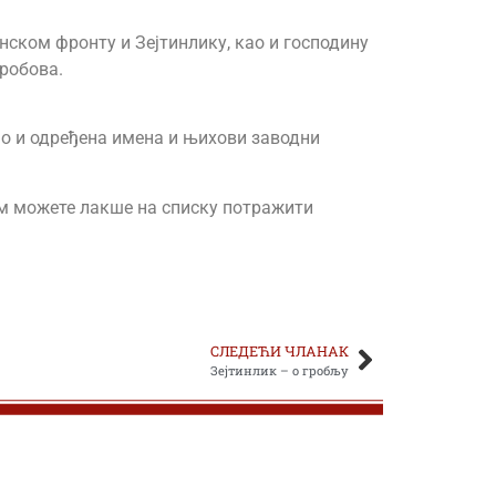
нском фронту и Зејтинлику, као и господину
гробова.
као и одређена имена и њихови заводни
њом можете лакше на списку потражити
СЛЕДЕЋИ ЧЛАНАК
Зејтинлик – о гробљу