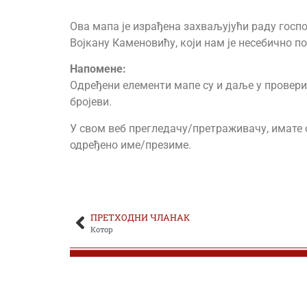
Ова мапа је израђена захваљујући раду госпо
ЂОКИЋ ОБРАД
Војкану Каменовићу, који нам је несебично п
ЂОКИЋ-ЂЕРКОВИЋ ДРАГОМИР
Напоменe:
Одређени елементи мапе су и даље у провери. 
ЂОКИЋ-ЂУРИЋ ДРАГУТИН
бројеви.
ЂОКОВИЋ МИЛАН
У свом веб прегледачу/претраживачу, имате о
одређено име/презиме.
ЂОРЂЕВИЋ АЛЕКСА
ЂОРЂЕВИЋ ДРАГОМИР
ПРЕТХОДНИ ЧЛАНАК
ЂОРЂЕВИЋ ДРАГОСЛАВ
Котор
ЂОРЂЕВИЋ ЖИВКО
ЂОРЂЕВИЋ ЛАЗАР