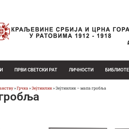
И
ПРВИ СВЕТСКИ РАТ
ЛИЧНОСТИ
БИБЛИОТ
ранству
»
Грчка
»
Зејтинлик
»
Зејтинлик – мапа гробља
 гробља