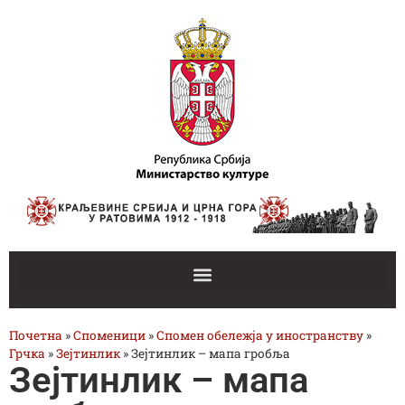
Почетна
»
Споменици
»
Спомен обележја у иностранству
»
Грчка
»
Зејтинлик
»
Зејтинлик – мапа гробља
Зејтинлик – мапа