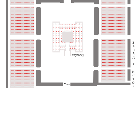
З
А
П
А
Маузолеј
Д
*
И
С
Т
О
Улаз
К