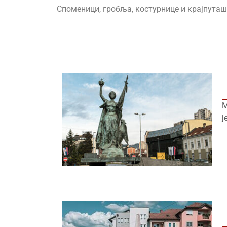
Споменици, гробља, костурнице и крајпуташ
М
ј