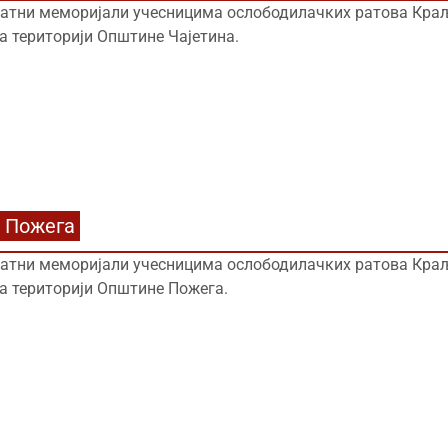
атни меморијали учесницима ослободилачких ратова Краље
а територији Општине Чајетина.
Пожега
атни меморијали учесницима ослободилачких ратова Краље
а територији Општине Пожега.