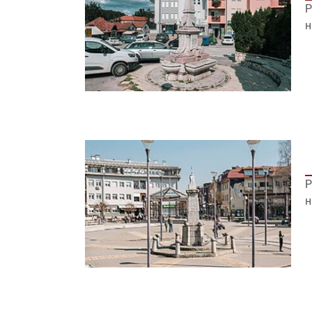
Р
н
Р
н