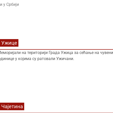
и у Србији
Ужице
еморијали на територији Града Ужица за сећање на чувени
единице у којима су ратовали Ужичани.
Чајетина