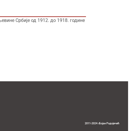
вине Србије од 1912. до 1918. године
2011-2024 ⏐ Бојан Радојичић