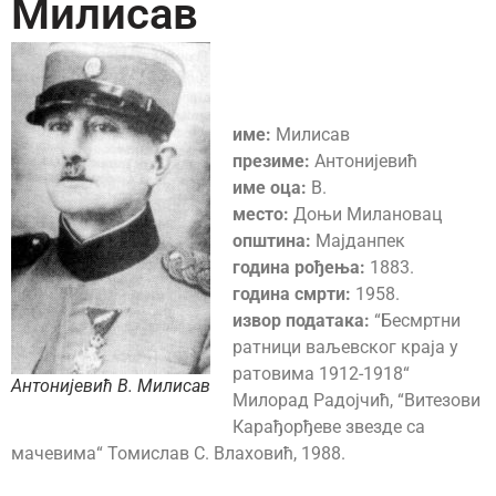
Милисав
име:
Милисав
презиме:
Антонијевић
име оца:
В.
место:
Доњи Милановац
општина:
Мајданпек
година рођења:
1883.
година смрти:
1958.
извор података:
“Бесмртни
ратници ваљевског краја у
ратовима 1912-1918“
Антонијевић В. Милисав
Милорад Радојчић, “Витезови
Карађорђеве звезде са
мачевима“ Томислав С. Влаховић, 1988.