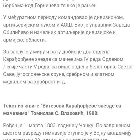
борбама код Горничева тешко је рањен.
У међуратном периоду командовао је дивизионом,
артиљеријским пуком и АОШ. Био је управник Завода
Обилићево и начелник артиљерије дивизијске и
армијске области.
За заслуге у миру и рату добио је два ордена
Карађорђеве звезде са мачевима IV реда Орденом
Легије части V реда, са више ордена белог орла, Светог
Саве, југословенске круне, сребрном и златном
медаљом за храброст итд.
Текст из књиге “Витезови Карађорђеве звезде са
мачевима“ Томислав С. Влаховић, 1988:
Рођен је 1. марта 1883. године у Чачку. По завршеном
шестом разреду гимназије ступио је у Војну академију