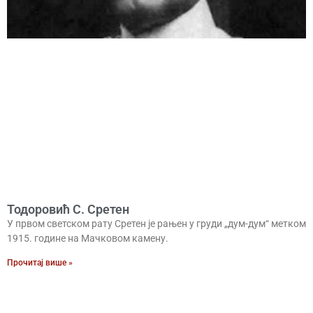
Тодоровић С. Сретен
У првом светском рату Сретен је рањен у груди „дум-дум“ метком
1915. године на Мачковом камену.
Прочитај више »