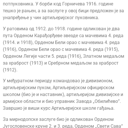
потпуковника. У борби код Горничева 1916. године
тешко је рањен, а за заслуге у овој бици предложен је за
унапређење у чин артиљеријског пуковника.
У ратовима од 1912. до 1918. године одликован је два
пута Орденом Карађорђеве звезде са мачевима 4. реда
(1914. и 1918), Орденом Бели орао с мачевима 4. реда
(1916), Орденом Бели орао с мачевима 4. реда (1915),
Орденом Легије части 5. реда (1916), Златном медаљом
за храброст (1913) и Сребрном медаљом за храброст
(1912).
У међуратном периоду командовао је дивизионом,
артиљеријским пуком, Артиљеријском официрском
школом (био је и наставник), артиљеријом дивизијске и
армијске области и био управник Завода „Обилићево”.
Завршио је виши курс Артиљеријске школе гађања.
За мирнодопске заслуге био је одликован Орденом
Југословенске круне 2. и 3. реда, Орденом „Свети Сава“