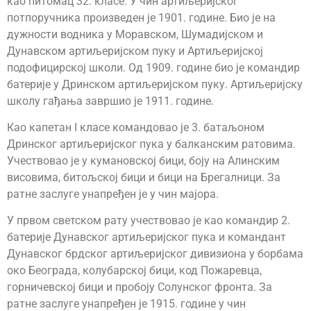
као питомац 32. класе. У чин артиљеријског
потпоручника произведен је 1901. године. Био је на
дужности водника у Моравском, Шумадијском и
Дунавском артиљеријском пуку и Артиљеријској
подофицирској школи. Од 1909. године био је командир
батерије у Дринском артиљеријском пуку. Артиљеријску
школу гађања завршио је 1911. године.
Као капетан I класе командовао је 3. батаљоном
Дринског артиљеријског пука у балканским ратовима.
Учествовао је у кумановској бици, боју на Алинским
висовима, битољској бици и бици на Брегалници. За
ратне заслуге унапређен је у чин мајора.
У првом светском рату учествовао је као командир 2.
батерије Дунавског артиљеријског пука и командант
Дунавског брдског артиљеријског дивизиона у борбама
око Београда, колубарској бици, код Пожаревца,
горничевској бици и пробоју Солунског фронта. За
ратне заслуге унапређен је 1915. године у чин