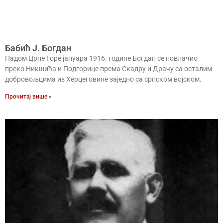
Бабић Ј. Богдан
Падом Црне Горе јануара 1916. године Богдан се повлачио
преко Никшића и Подгорице према Скадру и Драчу са осталим
добровољцима из Херцеговине заједно са српском војском.
Прочитај више »