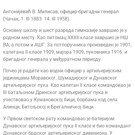
Антонијевић В. Милисав, официр-бригадни генерал
(Чачак, 1. III 1883- 14. III 1958).
Основну школу и шест разреда гимназије завршио је у
родном месту. Као питомац XXXII класе завршио је НШ
ВА, а потом и АШГ. За потпоручника произведен је 1901,
капетана II класе 1909, мајора 1909, пуковника 1916. и
бригадног генерала у међуратном периоду.
Почео је радити као водни официр у артиљеријским
јединицама Моравског, Шумадијског и Дунавског
артиљеријског пука. Као капетан II класе командовао је
III батаљоном Дринског артиљеријског пука и
учествовао у Кумановској бици, борбама код села
Алинци, Битољској и Брегалничкој бици.
У Првом светском рату командовао је батеријом
Дунавског артиљеријског пука II класе и био командант
Дунавског брдског артиљеријског дивизиона. У