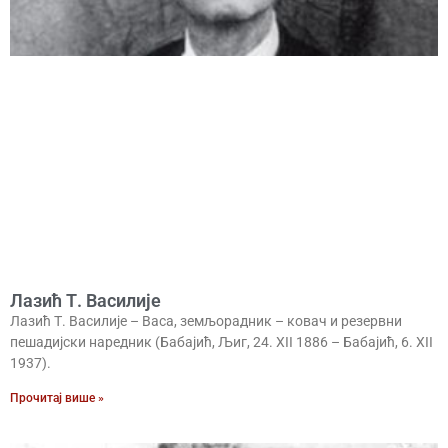
Лазић Т. Василијe
Лазић Т. Василије – Васа, земљорадник – ковач и резервни
пешадијски наредник (Бабајић, Љиг, 24. XII 1886 – Бабајић, 6. XII
1937).
Прочитај више »