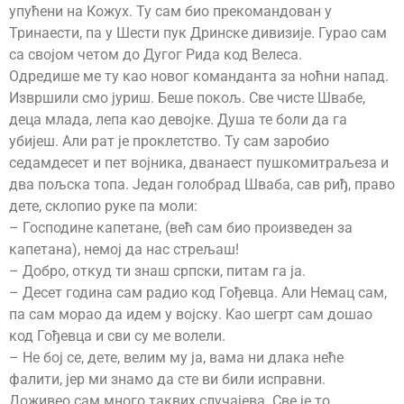
упућени на Кожух. Ту сам био прекомандован у
Тринаести, па у Шести пук Дринске дивизије. Гурао сам
са својом четом до Дугог Рида код Велеса.
Одредише ме ту као новог команданта за ноћни напад.
Извршили смо јуриш. Беше покољ. Све чисте Швабе,
деца млада, лепа као девојке. Душа те боли да га
убијеш. Али рат је проклетство. Ту сам заробио
седамдесет и пет војника, дванаест пушкомитраљеза и
два пољска топа. Један голобрад Шваба, сав риђ, право
дете, склопио руке па моли:
– Господине капетане, (већ сам био произведен за
капетана), немој да нас стрељаш!
– Добро, откуд ти знаш српски, питам га ја.
– Десет година сам радио код Гођевца. Али Немац сам,
па сам морао да идем у војску. Као шегрт сам дошао
код Гођевца и сви су ме волели.
– Не бој се, дете, велим му ја, вама ни длака неће
фалити, јер ми знамо да сте ви били исправни.
Доживео сам много таквих случајева. Све је то