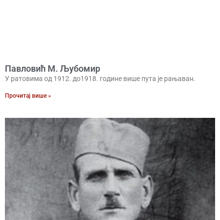
Павловић М. Љубомир
У ратовима од 1912. до1918. године више пута је рањаван.
Прочитај више »