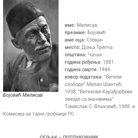
име:
Милисав
презиме:
Бојовић
име оца:
Стеван
место:
Доња Трепча
општина:
Чачак
година рођења:
1881.
година смрти:
1944.
извор података:
“Витези
слободе” Милан Шантић,
1938, “Витезови Карађорђеве
Бојовић Милисав
звезде са мачевима“
Томислав С. Влаховић, 1988. и
Комисија за тајне гробнице РС
СЕЉАК – ПОТПУКОВНИК