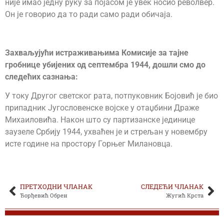
није имао једну руку за појасом је увек носио револвер.
Он је говорио да то ради само ради обичаја.
Захваљујући истраживањима Комисије за тајне
гробнице убијених од септембра 1944, дошли смо до
следећих сазнања:
У току Другог светског рата, потпуковник Бојовић је био
припадник Југословенске војске у отаџбини Драже
Михаиловића. Након што су партизанске јединице
заузеле Србију 1944, ухваћен је и стрељан у новембру
исте године на простору Горњег Милановца.
ПРЕТХОДНИ ЧЛАНАК
СЛЕДЕЋИ ЧЛАНАК
Ђорђевић Обрен
Жугић Крста