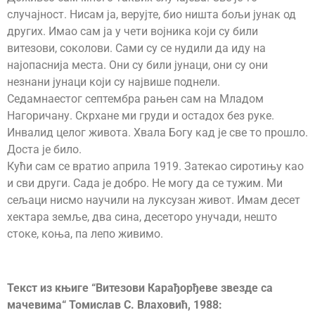
случајност. Нисам ја, верујте, био ништа бољи јунак од
других. Имао сам ја у чети војника који су били
витезови, соколови. Сами су се нудили да иду на
најопаснија места. Они су били јунаци, они су они
незнани јунаци који су највише поднели.
Седамнаестог септембра рањен сам на Младом
Нагоричану. Скрхане ми груди и остадох без руке.
Инвалид целог живота. Хвала Богу кад је све то прошло.
Доста је било.
Кући сам се вратио априла 1919. Затекао сиротињу као
и сви други. Сада је добро. Не могу да се тужим. Ми
сељаци нисмо научили на луксузан живот. Имам десет
хектара земље, два сина, десеторо унучади, нешто
стоке, коња, па лепо живимо.
Текст из књиге “Витезови Карађорђеве звезде са
мачевима“ Томислав С. Влаховић, 1988: