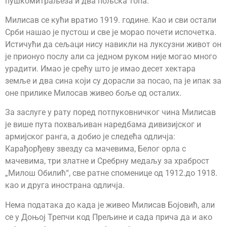
пушкомитраљеза и два пољска топа.
Милисав се кући вратио 1919. године. Као и сви остали
Срби нашао је пустош и све је морао почети испочетка.
Истичући да сељаци нису навикли на луксузни живот он
је прионуо послу али са једном руком није могао много
урадити. Имао је срећу што је имао десет хектара
земље и два сина који су дорасли за посао, па је ипак за
оне прилике Милосав живео боље од осталих.
За заслуге у рату поред потпуковничког чина Милисав
је више пута похваљиван наредбама дивизијског и
армијског ранга, а добио је следећа одличја:
Карађорђеву звезду са мачевима, Белог орла с
мачевима, три златне и Сребрну медаљу за храброст
„Милош Обилић“, све ратне споменице од 1912.до 1918.
као и друга инострана одличја.
Нема података до када је живео Милисав Бојовић, али
се у Доњој Трепчи код Прељине и сада прича да и ако