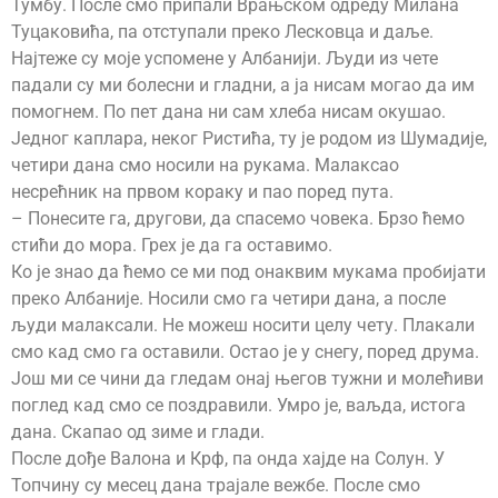
Тумбу. После смо припали Врањском одреду Милана
Туцаковића, па отступали преко Лесковца и даље.
Најтеже су моје успомене у Албанији. Људи из чете
падали су ми болесни и гладни, а ја нисам могао да им
помогнем. По пет дана ни сам хлеба нисам окушао.
Једног каплара, неког Ристића, ту је родом из Шумадије,
четири дана смо носили на рукама. Малаксао
несрећник на првом кораку и пао поред пута.
– Понесите га, другови, да спасемо човека. Брзо ћемо
стићи до мора. Грех је да га оставимо.
Ко је знао да ћемо се ми под онаквим мукама пробијати
преко Албаније. Носили смо га четири дана, а после
људи малаксали. Не можеш носити целу чету. Плакали
смо кад смо га оставили. Остао је у снегу, поред друма.
Још ми се чини да гледам онај његов тужни и молећиви
поглед кад смо се поздравили. Умро је, ваљда, истога
дана. Скапао од зиме и глади.
После дође Валона и Крф, па онда хајде на Солун. У
Топчину су месец дана трајале вежбе. После смо