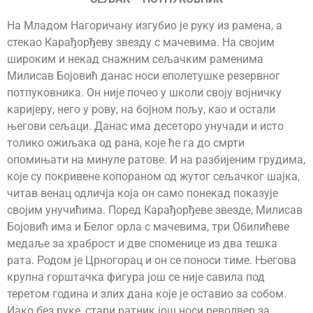
На Младом Нагоричану изгубио је руку из рамена, а
стекао Карађорђеву звезду с мачевима. На својим
широким и некад снажним сељачким раменима
Милисав Бојовић данас носи еполетушке резервног
потпуковника. Он није почео у школи своју војничку
каријеру, него у рову, на бојном пољу, као и остали
његови сељаци. Данас има десеторо унучади и исто
толико ожиљака од рана, које ће га до смрти
опомињати на минуле ратове. И на разбијеним грудима,
које су покривене копораном од жутог сељачког шајка,
читав венац одличја која он само понекад показује
својим унучићима. Поред Карађорђеве звезде, Милисав
Бојовић има и Белог орла с мачевима, три Обилићеве
медаље за храброст и две споменице из два тешка
рата. Родом је Црногорац и он се поноси тиме. Његова
крупна горштачка фигура још се није савила под
теретом година и злих дана које је оставио за собом.
Иако без руке, стари ратник још носи револвер за