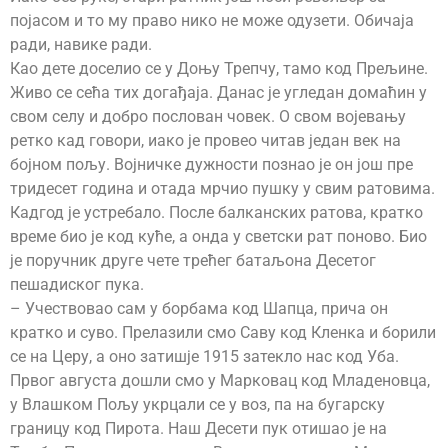
појасом и то му право нико не може одузети. Обичаја
ради, навике ради.
Као дете доселио се у Доњу Трепчу, тамо код Прељине.
Живо се сећа тих догађаја. Данас је угледан домаћин у
свом селу и добро послован човек. О свом војевању
ретко кад говори, иако је провео читав један век на
бојном пољу. Војничке дужности познао је он још пре
тридесет година и отада мрчио пушку у свим ратовима.
Кадгод је устребало. После балканских ратова, кратко
време био је код куће, а онда у светски рат поново. Био
је поручник друге чете трећег батаљона Десетог
пешадиског пука.
– Учествовао сам у борбама код Шапца, прича он
кратко и суво. Прелазили смо Саву код Кленка и борили
се на Церу, а оно затишје 1915 затекло нас код Уба.
Првог августа дошли смо у Марковац код Младеновца,
у Влашком Пољу укрцали се у воз, па на бугарску
границу код Пирота. Наш Десети пук отишао је на