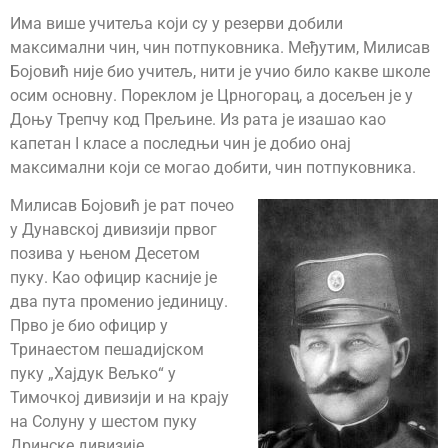
Има више учитеља који су у резерви добили
максимални чин, чин потпуковника. Међутим, Милисав
Бојовић није био учитељ, нити је учио било какве школе
осим основну. Пореклом је Црногорац, а досељен је у
Доњу Трепчу код Прељине. Из рата је изашао као
капетан I класе а последњи чин је добио онај
максимални који се могао добити, чин потпуковника.
Милисав Бојовић је рат почео
у Дунавској дивизији првог
позива у њеном Десетом
пуку. Као официр касније је
два пута променио јединицу.
Прво је био официр у
Тринаестом пешадијском
пуку „Хајдук Вељко“ у
Тимочкој дивизији и на крају
на Солуну у шестом пуку
Дринске дивизије.