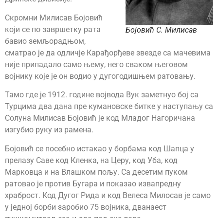
Скромни Милисав Бојовић
који се по завршетку рата
Бојовић С. Милисав
бавио земљорадњом,
сматрао је да одличје Карађорђеве звезде са мачевима
није припадало само њему, него сваком његовом
војнику које је он водио у дугогодишњем ратовању.
Тамо где је 1912. године војвода Вук заметнуо бој са
Турцима два дана пре кумановске битке у наступању са
Солуна Милисав Бојовић је код Младог Нагоричана
изгубио руку из рамена.
Бојовић се посебно истакао у борбама код Шапца у
прелазу Саве код Кленка, на Церу, код Уба, код
Марковца и на Влашком пољу. Са десетим пуком
ратовао је против Бугара и показао извапредну
храброст. Код Дугог Рида и код Велеса Милосав је само
у једној борби заробио 75 војника, дванаест