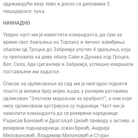
одржавајући везу лево и десно са деловима 5.
пешадијског пука.
НАКНАДНО
Уједно част ми је известити команданта, да сам за
време свог бављења на Торлаку и личног извиђења
обалом од Троцке до Забрежја упутио 4 одељења, која
су прелазила на деву обалу Саве и Дунава код Гроцке,
Вел. Села, Аде Циганлије и Забрежја, успешно извршили
постављене им задатке.
Списак за одликовање за сад ми је незгодно поднети
пошто је велики број мојих људи, у ранијим ратовима
одликован “Златном медаљом за храброст”, а они који
нису одликовани аустријски су поданици. Част ми је
замолити команданта да се резервни наредници:
Радисав Бановић и Драгољуб Џилић преведу у активу, а
резервни поднаредници Јован Бркић, Андреја
Миловановић, Владимир Милановић и Стојан