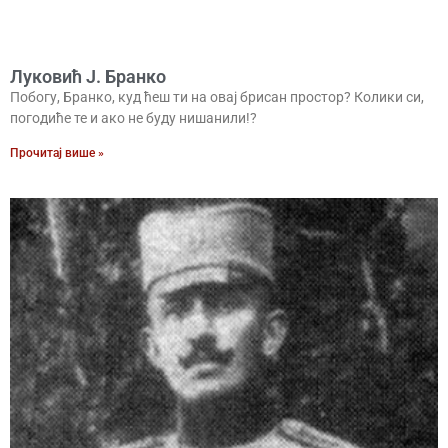
Луковић Ј. Бранко
Побогу, Бранко, куд ћеш ти на овај брисан простор? Колики си,
погодиће те и ако не буду нишанили!?
Прочитај више »