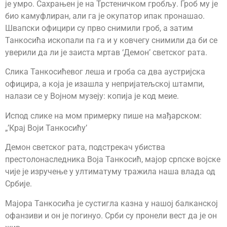
је умро. Сахрањен је на Трстеничком гробљу. Гроб му је
био камуфлиран, али га је окупатор ипак пронашао.
Швапски официри су прво снимили гроб, а затим
Танкосића ископали па га и у ковчегу снимили да би се
уверили да ли је заиста мртав ‘Демон’ светског рата.
Слика Танкосићевог леша и гроба са два аустријска
официра, а која је изашла у непријатељској штампи,
налази се у Војном музеју: копија је код меие.
Испод слике на мом примерку пише на мађарском:
„’Крај Воји Танкосићу’
Демон светског рата, подстрекач убиства
престолонаследника Воја Танкосић, мајор српске војске
чије је изручење у ултиматуму тражила наша влада од
Србије.
Мајора Танкосића је сустигла казна у нашој балканској
офанзиви и он је погинуо. Срби су пронели вест да је он