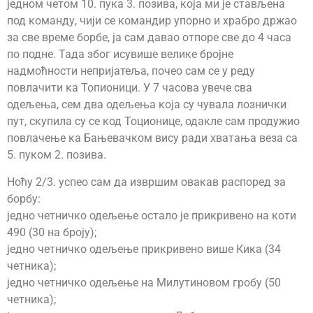
једном четом 10. пука 3. позива, која ми је стављена
под команду, чији се командир упорно и храбро држао
за све време борбе, ја сам давао отпоре све до 4 часа
по подне. Тада због исувише велике бројне
надмоћности непријатеља, почео сам се у реду
повлачити ка Топионици. У 7 часова увече сва
одељења, сем два одељења која су чувала лознички
пут, скупила су се код Тоционице, одакле сам продужио
повлачење ка Бањевачком вису ради хватања веза са
5. пуком 2. позива.
Ноћу 2/3. успео сам да извршим овакав распоред за
борбу:
једно четничко одељење остало је прикривено на коти
490 (30 на броју);
једно четничко одељење прикривено више Кика (34
четника);
једно четничко одељење на Милутиновом гробу (50
четника);