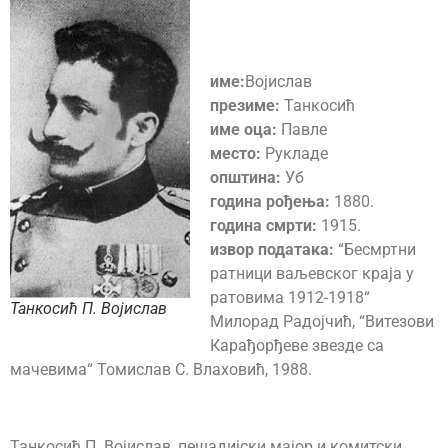
име:
Војислав
презиме:
Танкосић
име оца:
Павле
место:
Рукладе
општина:
Уб
година рођења:
1880.
година смрти:
1915.
извор података:
“Бесмртни
ратници ваљевског краја у
ратовима 1912-1918“
Танкосић П. Војислав
Милорад Радојчић, “Витезови
Карађорђеве звезде са
мачевима“ Томислав С. Влаховић, 1988.
Танкосић П. Војислав, пешадијски мајор и комитски