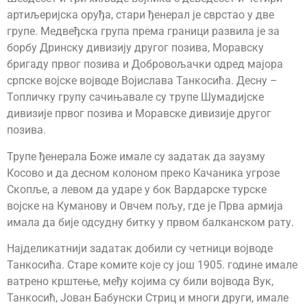
артиљеријска оруђа, стари ђенерал је сврстао у две
групе. Медвеђска група према граници развила је за
борбу Дринску дивизију другог позива, Моравску
бригаду првог позива и Добровољачки одред мајора
српске војске војводе Војислава Танкосића. Десну –
Топличку групу сачињавале су трупе Шумадијске
дивизије првог позива и Моравске дивизије другог
позива.
Трупе ђенерала Боже имале су задатак да заузму
Косово и да десном колоном преко Качаника угрозе
Скопље, а левом да ударе у бок Вардарске турске
војске на Куманову и Овчем пољу, где је Прва армија
имала да бије одсудну битку у првом балканском рату.
Најделикатнији задатак добили су четници војводе
Танкосића. Старе комите које су још 1905. године имале
ватрено крштење, међу којима су били војвода Вук,
Танкосић, Јован Бабунски Стриц и многи други, имале