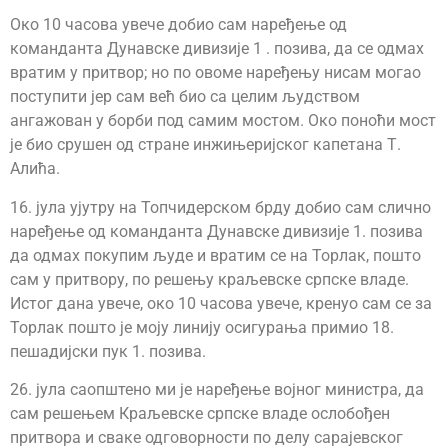
Око 10 часова увече добио сам наређење од
команданта Дунавске дивизије 1 . позива, да се одмах
вратим у притвор; но по овоме наређењу нисам могао
поступити јер сам већ био са целим људством
ангажован у борби под самим мостом. Око поноћи мост
је био срушен од стране инжињеријског капетана Т.
Алића.
16. јула ујутру на Топчидерском брду добио сам слично
наређење од команданта Дунавске дивизије 1. позива
да одмах покупим људе и вратим се на Торлак, пошто
сам у притвору, по решењу краљевске српске владе.
Истог дана увече, око 10 часова увече, кренуо сам се за
Торлак пошто је моју линију осигурања примио 18.
пешадијски пук 1. позива.
26. јула саопштено ми је наређење војног министра, да
сам решењем Краљевске српске владе ослобођен
притвора и сваке одговорности по делу сарајевског