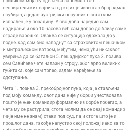
приликом моја су одељења заробила 100
непријатељских војника од којих је известан број одмах
поубијан, а један аустријски поручник с остатком
испраћен је у позадину. У ово доба наредио сам
надирање и око 10 часова већ сам допро до близу саме
ограде варошке. Оваква се ситуација одржала до у
подне, кад сам био нападнут са страховитом пешачком
и митраљеском ватром, међутим, немајући никаквог
уверења да се батаљон 5. пешадијског пука 2. позива
сем Савићеве чете налази у строју, због врло великих
губитака, које сам трпео, издам наређење за
одступање.
Чета 1. позива 3. прекобројног пука, која је стављена
под моју команду, овог дана није у борби учествовала
пошто је њен командир формално из борбе побегао, а
чета му се растурила, стога молим да се овај командир
(чије име не знам) стави под суд, па и стога што је и
прошлог дана, такође напустио свој положај иако за то