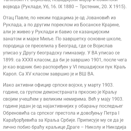
војвода (Рукладе, Уб, 16. IX 1880 – Трстеник, 20. X 1915).
Отац Павле, по неким подацима је од Јовановић из
Руклада, а по другим пореклом из Босанске Крајине,
али је живео у Руклади и бавио се казанџијским
занатом и мајке Миље. По завршетку основне школе,
породица се преселила у Београд, где се Војислав
уписао у Другу београдску гимназију. У ВА уписао се
1899. са XXXII класом, да би је завршио 1901, после чега
је као водник био распоређен у VI пешадијски пук Краљ
Карол. Са XV класом завршио је и ВШ ВА.
Иако активни официр српске војске, у марту 1903.
године, са групом демонстраната пркосио је Краљу
својим учешћем у великим немирима. Већ у мају 1903.
године један је од најактивнијих у обарању последњег
Обреновића са српског престола и довођењу Петра I
Карађорђевића за Краља Србије. Приписује му се да је
лично побио браћу краљице Драге – Николу и Никодија