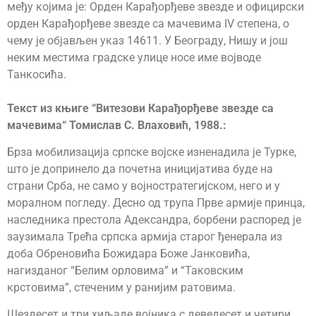
међу којима је: Орден Карађорђеве звезде и официрски
орден Карађорђеве звезде са мачевима IV степена, о
чему је објављен указ 14611. У Београду, Нишу и још
неким местима градске улице носе име војводе
Танкосића.
Текст из књиге “Витезови Карађорђеве звезде са
мачевима“ Томислав С. Влаховић, 1988.:
Брза мобилизација српске војске изненадила је Турке,
што је допринело да почетна иницијатива буде на
страни Срба, не само у војностратегијском, него и у
моралном погледу. Десно од трупа Прве армије принца,
наследника престола Адександра, борбени распоред је
заузимала Трећа српска армија старог ђенерала из
доба Обреновића Божидара Боже Јанковића,
нагизданог “Белим орловима” и “Таковским
крстовима”, стеченим у ранијим ратовима.
Шездесет и три хиљаде војника с деведесет и четири