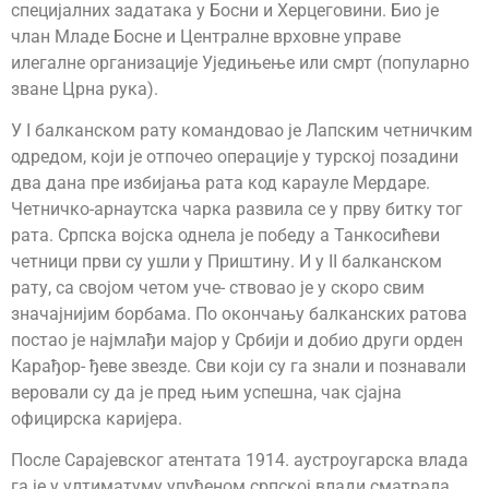
специјалних задатака у Босни и Херцеговини. Био је
члан Младе Босне и Централне врховне управе
илегалне организације Уједињење или смрт (популарно
зване Црна рука).
У I балканском рату командовао је Лапским четничким
одредом, који је отпочео операције у турској позадини
два дана пре избијања рата код карауле Мердаре.
Четничко-арнаутска чарка развила се у прву битку тог
рата. Српска војска однела је победу а Танкосићеви
четници први су ушли у Приштину. И у II балканском
рату, са својом четом уче- ствовао је у скоро свим
значајнијим борбама. По окончању балканских ратова
постао је најмлађи мајор у Србији и добио други орден
Карађор- ђеве звезде. Сви који су га знали и познавали
веровали су да је пред њим успешна, чак сјајна
официрска каријера.
После Сарајевског атентата 1914. аустроугарска влада
га је у ултиматуму упућеном српској влади сматрала