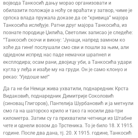
војвода Танкосић дању морао организовати и
обилазити положаје а ноћу се враћати у затвор, чиме је
српска влада пружала доказе да се “кривица” мајора
Танкосића ислеђује. Ратни друг мајора Танкосића, из
познате породице Џилића, Светолик записао је следеће:
“Танкосић скочи и викну: ‘Јунаци, напред замном ко
хоће да гине! послушали смо сви и пошли за њим, али
одједном испред нас паде немачки шрапнел и
експлодира; осам рани, двојицу уби, а Танкосића удари
кугла у леђа и изађе му на груди. Он је само клонуо и
рекао: ‘Уједоше ме!“
Да га не би Немци жива ухватили, поднаредник Крста
Видаковић, поднаредник Димитрије Соколовић
(синовац Глигоров), Пантелија Шурбановић и ја метнули
смо га на шаторско крило и тако га носили два-три
километра. Затим су га прихватили четници из Штабне
чете и однели возом до Трстеника. То је било 18. Х 1915.
године. После два дана, тј. 20. Х 1915. године, Танкосић