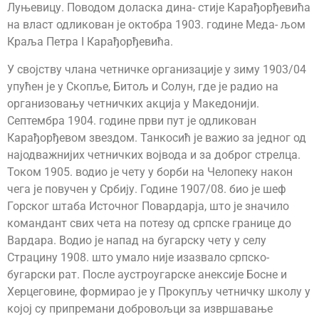
Луњевицу. Поводом доласка дина- стије Карађорђевића
на власт одликован је октобра 1903. године Меда- љом
Краља Петра I Карађорђевића.
У својству члана четничке организације у зиму 1903/04
упућен је у Скопље, Битољ и Солун, где је радио на
организовању четничких акција у Македонији.
Септембра 1904. године први пут је одликован
Карађорђевом звездом. Танкосић је важио за једног од
најодважнијих четничких војвода и за доброг стрелца.
Током 1905. водио је чету у борби на Челопеку након
чега је повучен у Србију. Године 1907/08. био је шеф
Горског штаба Источног Повардарја, што је значило
командант свих чета на потезу од српске границе до
Вардара. Водио је напад на бугарску чету у селу
Страцину 1908. што умало није изазвало српско-
бугарски рат. После аустроугарске анексије Босне и
Херцеговине, формирао је у Прокупљу четничку школу у
којој су припремани добровољци за извршавање