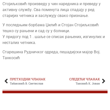
Стојиљковић произведу у чин наредника и преведу у
активну службу. Сва поменута лица спадају у ред
старијих четника и заслужују свако признање.
У последњим борбама Џилић и Стојан Стојиљковић
тешко су рањени и сад су у болници.
У придогу под 1 . шаље се списак рањених, изгинулих и
несталих четника.
Старешина Рудничког одреда, пешадијски мајор Вој.
Танкосић
ПРЕТХОДНИ ЧЛАНАК
СЛЕДЕЋИ ЧЛАНАК
Табаковић В. Светислав
Тановић К. Јован