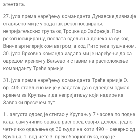
атентата.
27. јула према наређењу команданта Дунавске дивизије
стављено ми је у задатак рекогносцирање
непријатељских трупа од Троцке до Забрежја. При
рекогносицирању, послата одељења дочекана су код
Винче артилеријском ватром, а код Ритопека пушчаном.
30. јула Врховна команда издала ми је наређење да са
одредом кренем у Ваљево и ставим на расположење
команданту Треће армије.
31. јула према наређењу команданта Треће армије О.
бр. 405 стављено ми је у задатак да с одредом одмах
кренем за Крупањ и да непријатељу који надире ка
Завлаки пресечем пут.
1 . августа одред је стигао у Крупањ у 7 часова по подне
када сам учинио овакав распоред својих делова: једно
четничко одељење од 30 људи на коти 490 – северно од
Крупња; 1. вод чете 3. прекобројног пука, која је