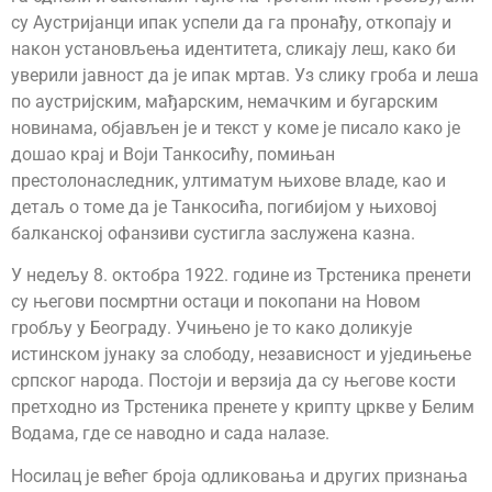
су Аустријанци ипак успели да га пронађу, откопају и
након установљења идентитета, сликају леш, како би
уверили јавност да је ипак мртав. Уз слику гроба и леша
по аустријским, мађарским, немачким и бугарским
новинама, објављен је и текст у коме је писало како је
дошао крај и Воји Танкосићу, помињан
престолонаследник, ултиматум њихове владе, као и
детаљ о томе да је Танкосића, погибијом у њиховој
балканској офанзиви сустигла заслужена казна.
У недељу 8. октобра 1922. године из Трстеника пренети
су његови посмртни остаци и покопани на Новом
гробљу у Београду. Учињено је то како доликује
истинском јунаку за слободу, независност и уједињење
српског народа. Постоји и верзија да су његове кости
претходно из Трстеника пренете у крипту цркве у Белим
Водама, где се наводно и сада налазе.
Носилац је већег броја одликовања и других признања