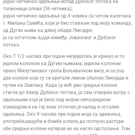
једно четничко одељење испод Дубоког потока на
топионици олова (36 четника);
једно четничко одељење од 4 човека са четом капетана
г. Милана Савића, који је био стављен под моју команду,
од Дугих њива ка девој обади Ликодре.
ја са остатком људи између Јовановог и Дубоког
потока.
Око 7 1/2 часова пре подне непријатељ је кренуо и то:
једном колоном ка Дугим њивама, једном колоном
преко Милутиновог гроба Бољевачком вису, и са још
две колоне које су се кретале левом обалом Ликорде и
путем ка Завлаку. Када су већ две средње колоне
стигле до близу Дубоког потока, ја сам отворио ватру с
одељењем које је било под мојом непосредном
командом и на тај знак отпочео је напад и осталих
одељења. Око 9 часова пре подне моја су одељења,
употребљавајући и бомбе успела да потпуно растуре
обе средње колоне натерав их на нагло одступање. Том