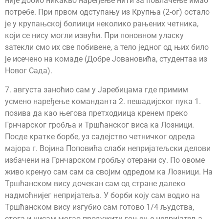
није добио никакво наређење нити за повлачење имао
потребе. При првом одступању из Крупња (2-ог) остало
је у крупањској болиици неколико рањених четника,
који се нису могли извући. При поновном уласку
затекли смо их све побивене, а тело једног од њих било
је исечено на комаде (Добре Јовановића, студентаа из
Новог Сада).
7. августа заноћио сам у Јаребицама где примим
усмено наређење команданта 2. пешадијског пука 1.
позива да као његова претходиица кренем преко
Грнчарског гробља и Тршћанског виса ка Лозници.
Посде кратке борбе, уз садејство четничког одреда
мајора г. Војина Поповића слаби непријатељски делови
избачени на Грнчарском гробљу отерани су. По овоме
живо кренуо сам сам са својим одредом ка Лозници. На
Тршћанском вису дочекан сам од стране далеко
надмоћнијег непријатеља. У борби коју сам водио на
Тршћанском вису изгубио сам готово 1/4 људства,
стога и нисам могао продужити гоњење непријатеља