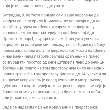
који је очевидно почео одступати.
Сутрадан, 9. августа примио сам ваше наређење да
изађем на лево крило Кличевачких положаја а да по
могућству одем на Шепак и спречим непријатељу
изношење мостовог материјала на Шепачкој Ади.
Према том наређењу кренуо сам 9. августа увече са
одредом на одређени ми положај, посео Дринску обалу
према заосталом делу непријатељског моста на Шепку
и наизменичним патролирајућим одељењима почео
осигуравати простор од реке Штире па лево до речице
Трбушнице, пошто на том простору није било никаквих
наших трупа. На том простору био сам до 14. увече и за
то време непријатељ је поред пушчане и митраљеске,
дејствовао и артиљеријском ватром на одељење које је
бранило поменути део моста, да би исти могао дићи,
али у томе није могао успети.
Сада се надазим у Бањи Ковиљачи на предстражи,