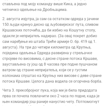
стављена под моју команду више Кика, а једно
четничко одељење на Дробњацима.
2. августа изјутра, ја сам са остатком одреда у јачини
150 људи кренуо десно од љубовијеског пута, сливом
Кршавских поточића, да би избио на Кошутну стопу,
одакле је непријатељ надирао. (За овај покрет добио
сам наређење из штаба Треће армије О. бр. 419 од 1.
августа). На три до четири километра од Крупња,
поједина одељења Одреда развијена у стрељачке
стројеве по висовима, с десне стране потока Кршаве,
заустављена су још од 8 часова пре подне пушчаном
ватром од стране непријатеља, који се у густим
колонама спуштао ка Крупњу низ висове с деве стране
потока Кршаве. Целога дана водила се огорчена борба.
Чета 3. прекобројног пука, која ми је била придодата
прва се почела повлачити око 2 часа по подне, када је
њен командир још раније нанустио чету. Потпомогнут