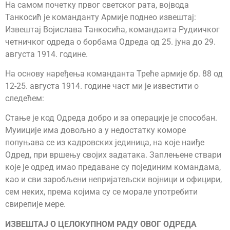
На самом почетку првог светског рата, војвода
Танкосић је команданту Армије поднео извештај:
Извештај Војислава Танкосића, командаита Рудиичког
четничког одреда о борбама Одреда од 25. јуна до 29.
августа 1914. године.
На основу наређења команданта Треће армије бр. 88 од
12-25. августа 1914. године част ми је известити о
следећем:
Стање је код Одреда добро и за операције је способан.
Муииције има довољно а у недостатку коморе
попуњава се из кадровских јединица, на које наиђе
Одред, при вршењу својих задатака. Заплењене ствари
које је одред имао предаване су појединим командама,
као и сви заробљени непријатељски војници и официри,
сем неких, према којима су се морале употребити
свирепије мере.
ИЗВЕШТАЈ О ЦЕЛОКУПНОМ РАДУ ОВОГ ОДРЕДА