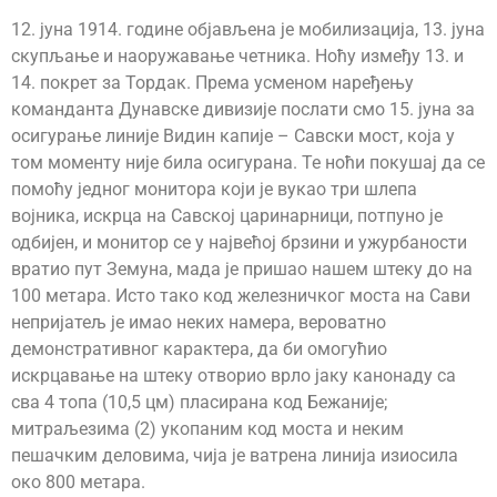
12. јуна 1914. године објављена је мобилизација, 13. јуна
скупљање и наоружавање четника. Ноћу између 13. и
14. покрет за Тордак. Према усменом наређењу
команданта Дунавске дивизије послати смо 15. јуна за
осигурање линије Видин капије – Савски мост, која у
том моменту није била осигурана. Те ноћи покушај да се
помоћу једног монитора који је вукао три шлепа
војника, искрца на Савској царинарници, потпуно је
одбијен, и монитор се у највећој брзини и ужурбаности
вратио пут Земуна, мада је пришао нашем штеку до на
100 метара. Исто тако код железничког моста на Сави
непријатељ је имао неких намера, вероватно
демонстративног карактера, да би омогућио
искрцавање на штеку отворио врло јаку канонаду са
сва 4 топа (10,5 цм) пласирана код Бежаније;
митраљезима (2) укопаним код моста и неким
пешачким деловима, чија је ватрена линија изиосила
око 800 метара.