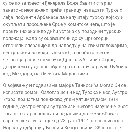
су се по заповести ђенерала Боже бавити старим
занатом: неопажено прећи границу, нападати Турке с
леђа, побунити Арбанасе да напуштају турску војску и
окупљати поробљене Србе у комитске чете, што је
практичио зиачило дићи устанак у позадини турских
положаја. Када су обавештени да су Црногорци
отпочели операције и да напредују на свим положајима,
нестрпљиви војвода Танкосић, а особито његов
четовођа раније поменути Драгољуб Џилић Стриц
допринели су да пре објаве рата плану карауле Дубница
код Мердара, на Лисици и Маровцима.
О војевању и подвизима мајора Танкосића могао би се
исписати роман. Озлоглашен и код Турака и код Аустро-
Угара, познатим понижавајућим ултиматумом 1914.
године, Аустро-Угари су тражили његово изручење, због
тога што су располагали подацима да је увежбавао
сарајевске атентаторе од 28. јуна 1914. и организовао
Народну одбрану у Босни и Херцеговини. Због тога је