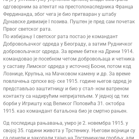
одговорним за атентат на престолонаследника Франца
Фердинанда, због чега је био притваран у штабу
Дунавске дивизије I позива. Пуштен је пред сам почетак
Првог светског рата.
По избијању I светског рата постао је командант
Добровољачког одреда у Београду, а затим Рудничког
добровољачког одреда. За време битке на Дрини 1914.
командовао је посебном четом добровољаца и четника
у саставу Лимског одреда у источној Босни, потом код
Лознице, Крупња, на Мачковом камену и др. За време
повлачења српске вој- ске 1915. године његов одред је
представљао заштитницу и био у стал- ном ватреном
контакту са надирућим непријатељем. У једној од тих
борби у Игришту код Великог Поповића 31. октобра
1915. као командант батаљона био је смртно рањен.
Од последица рањавања, умро је 2. новембра 1915. у
својој 35. години живота у Трстенику. Његови војници су
га однели и закопали тајно на Трстеничком гробљу, али