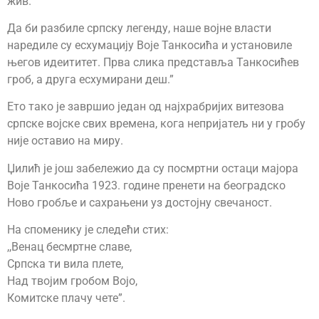
жив.
Да би разбиле српску легенду, наше војне власти
наредиле су есхумацију Воје Танкосића и установиле
његов идеититет. Прва слика представља Танкосићев
гроб, а друга есхумирани деш.”
Ето тако је завршио један од најхрабријих витезова
српске војске свих времена, кога непријатељ ни у гробу
није оставио на миру.
Џилић је још забележио да су посмртни остаци мајора
Воје Танкосића 1923. године пренети на београдско
Ново гробље и сахрањени уз достојну свечаност.
На споменику је следећи стих:
,,Венац бесмртне славе,
Српска ти вила плете,
Над твојим гробом Војо,
Комитске плачу чете”.