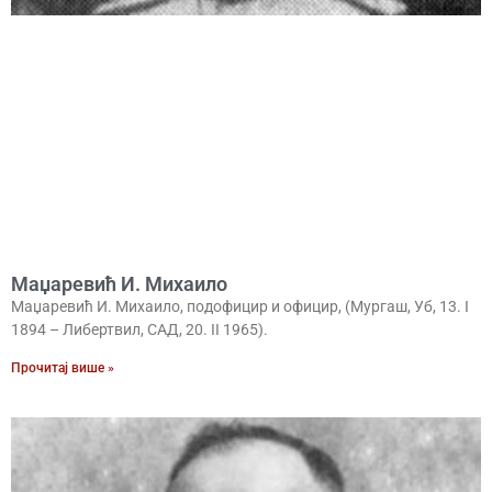
Маџаревић И. Михаило
Маџаревић И. Михаило, подофицир и официр, (Мургаш, Уб, 13. I
1894 – Либертвил, САД, 20. II 1965).
Прочитај више »