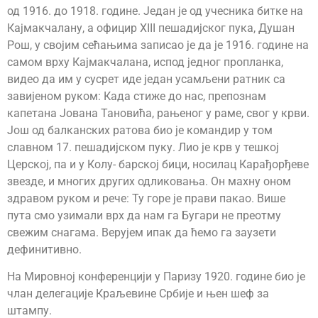
од 1916. до 1918. године. Један је од учесника битке на
Кајмакчалану, а официр XIII пешадијског пука, Душан
Рош, у својим сећањима записао је да је 1916. године на
самом врху Кајмакчалана, испод једног пропланка,
видео да им у сусрет иде један усамљени ратник са
завијеном руком: Када стиже до нас, препознам
капетана Јована Тановића, рањеног у раме, свог у крви.
Још од балканских ратова био је командир у том
славном 17. пешадијском пуку. Лио је крв у тешкој
Церској, па и у Колу- барској бици, носилац Карађорђеве
звезде, и многих других одликовања. Он махну оном
здравом руком и рече: Ту горе је прави пакао. Више
пута смо узимали врх да нам га Бугари не преотму
свежим снагама. Верујем ипак да ћемо га заузети
дефинитивно.
На Мировној конференцији у Паризу 1920. године био је
члан делегације Краљевине Србије и њен шеф за
штампу.