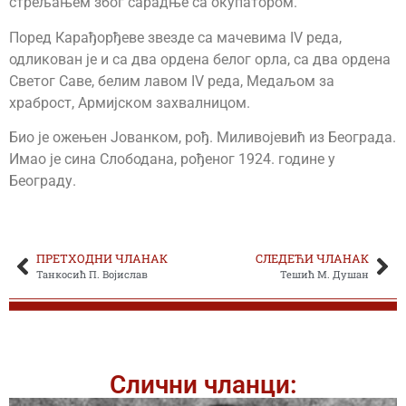
стрељањем због сарадње са окупатором.
Поред Карађорђеве звезде са мачевима IV реда,
одликован је и са два ордена белог орла, са два ордена
Светог Саве, белим лавом IV реда, Медаљом за
храброст, Армијском захвалницом.
Био је ожењен Јованком, рођ. Миливојевић из Београда.
Имао је сина Слободана, рођеног 1924. године у
Београду.
ПРЕТХОДНИ ЧЛАНАК
СЛЕДЕЋИ ЧЛАНАК
Танкосић П. Војислав
Тешић М. Душан
Слични чланци: