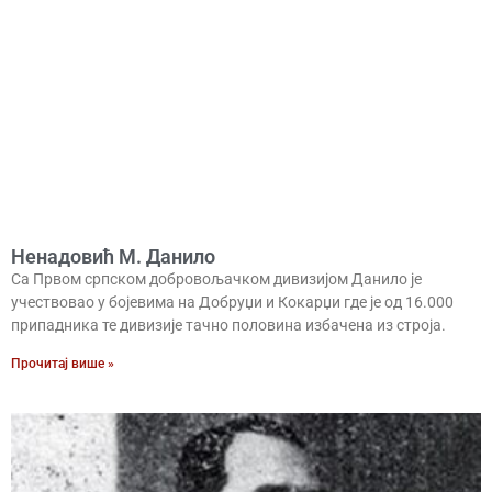
Ненадовић М. Данило
Са Првом српском добровољачком дивизијом Данило је
учествовао у бојевима на Добруџи и Кокарџи где је од 16.000
припадника те дивизије тачно половина избачена из строја.
Прочитај више »