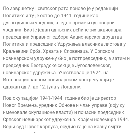
По завршетку I светског рата поново је у редакцији
Политике и ту је остао до 1941. године као
дугогодишњи уредник, а једно време и одговорни
уредник. Био је један од њених већинских акционара,
председник Управног одбора Акционарског друштва
Политика и председник Удружења власника листова у
Краљевини Срба, Хрвата и Словенаца. У Српском
новинарском удружењу био је потпредседник, а затим и
председник Београдске секције Југословенског,
новинарског удружења. Учествовао је 1924. на
Интернационалном новинарском конгресу који је
одржан од 7. до 12. јула у Лондону.
Под окупацијом 1941-1944. године био је директор
Новог Времена, уредник Обнове и члан управе (коју су
именовале окупационе власти) и почасни председник
Српског новинарског удружења. Крајем новембра 1944.
Војни суд Првог корпуса, осудио га је на казну смрти