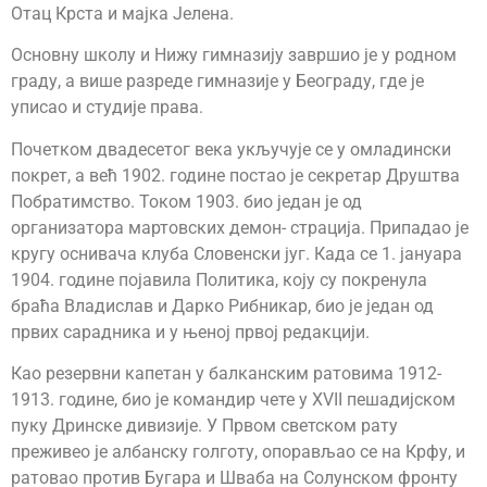
Отац Крста и мајка Јелена.
Основну школу и Нижу гимназију завршио је у родном
граду, а више разреде гимназије у Београду, где је
уписао и студије права.
Почетком двадесетог века укључује се у омладински
покрет, а већ 1902. године постао је секретар Друштва
Побратимство. Током 1903. био један је од
организатора мартовских демон- страција. Припадао је
кругу оснивача клуба Словенски југ. Када се 1. јануара
1904. године појавила Политика, коју су покренула
браћа Владислав и Дарко Рибникар, био је један од
првих сарадника и у њеној првој редакцији.
Као резервни капетан у балканским ратовима 1912-
1913. године, био је командир чете у XVII пешадијском
пуку Дринске дивизије. У Првом светском рату
преживео је албанску голготу, опорављао се на Крфу, и
ратовао против Бугара и Шваба на Солунском фронту