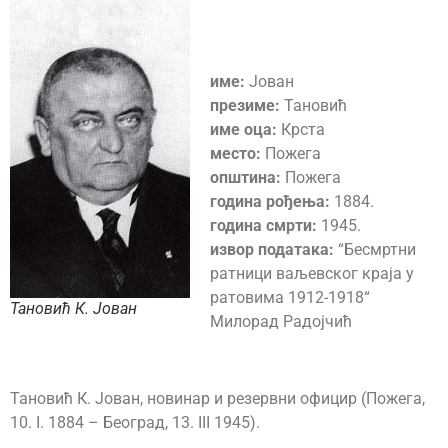
име:
Јован
презиме:
Тановић
име оца:
Крста
место:
Пожега
општина:
Пожега
година рођења:
1884.
година смрти:
1945.
извор података:
“Бесмртни
ратници ваљевског краја у
ратовима 1912-1918“
Тановић К. Јован
Милорад Радојчић
Тановић К. Јован, новинар и резервни официр (Пожега,
10. I. 1884 – Београд, 13. III 1945).