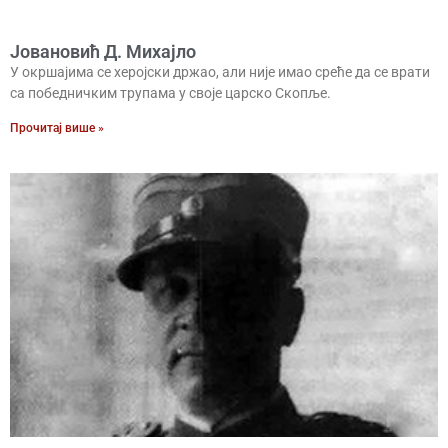
Јовановић Д. Михајло
У окршајима се херојски држао, али није имао среће да се врати
са победничким трупама у своје царско Скопље.
Прочитај више »