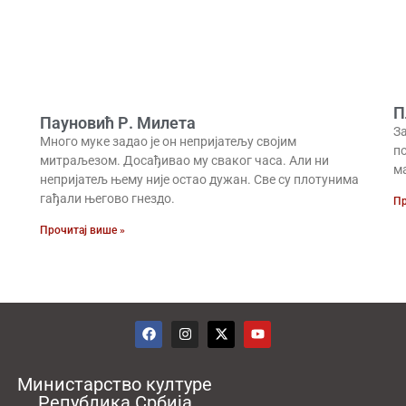
П
Пауновић Р. Милета
З
Много муке задао је он непријатељу својим
п
митраљезом. Досађивао му сваког часа. Али ни
м
непријатељ њему није остао дужан. Све су плотунима
гађали његово гнездо.
Пр
Прочитај више »
Министарство културе
Република Србија