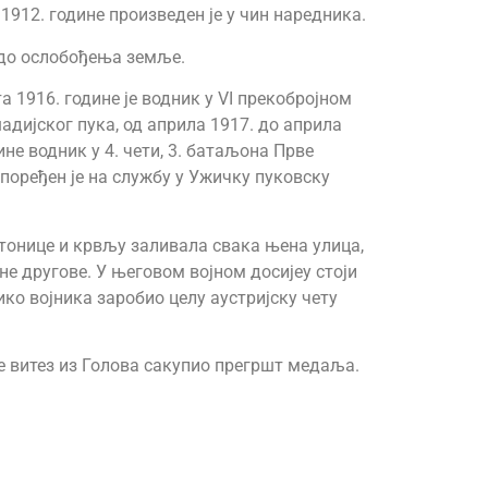
1912. године произведен је у чин наредника.
 до ослобођења земље.
а 1916. године је водник у VI прекобројном
шадијског пука, од априла 1917. до априла
ине водник у 4. чети, 3. батаљона Прве
поређен је на службу у Ужичку пуковску
естонице и крвљу заливала свака њена улица,
е другове. У његовом војном досијеу стоји
ико војника заробио целу аустријску чету
је витез из Голова сакупио прегршт медаља.