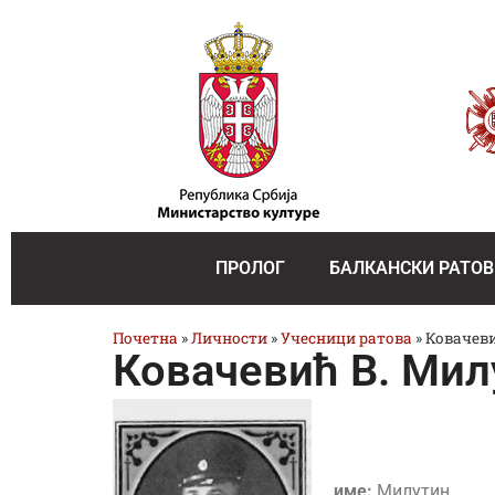
ПРОЛОГ
БАЛКАНСКИ РАТОВ
Почетна
»
Личности
»
Учесници ратова
»
Ковачев
Ковачевић В. Мил
име:
Милутин