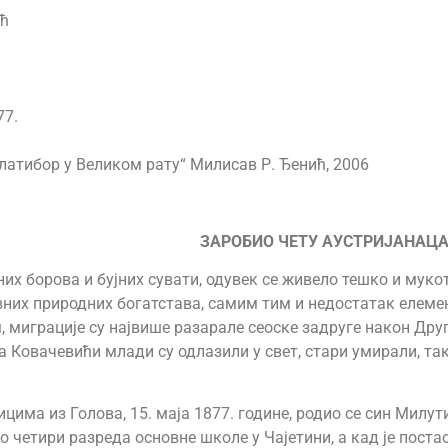
ћ
77.
латибор у Великом рату“ Милисав Р. Ђенић, 2006
ЗАРОБИО ЧЕТУ АУСТРИЈАНАЦ
их борова и бујних сувати, одувек се живело тешко и мукот
их природних богатстава, самим тим и недостатак елемен
, миграције су највише разарале сеоске задруге након Друг
Ковачевићи млади су одлазили у свет, стари умирали, так
ма из Голова, 15. маја 1877. године, родио се син Милути
четири разреда основне школе у Чајетини, а кад је постао 