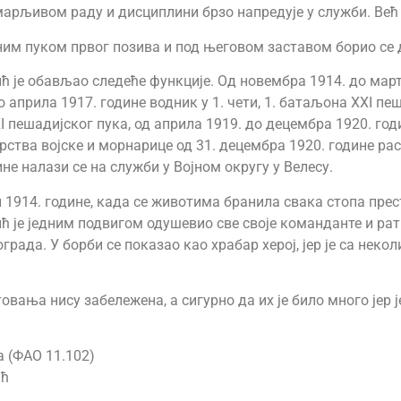
 марљивом раду и дисциплини брзо напредује у служби. Већ 
ојним пуком првог позива и под његовом заставом борио се
ић је обављао следеће функције. Од новембра 1914. до март
 априла 1917. године водник у 1. чети, 1. батаљона XXI пе
XI пешадијског пука, од априла 1919. до децембра 1920. год
тва војске и морнарице од 31. децембра 1920. године рас
не налази се на служби у Војном округу у Велесу.
ен 1914. године, када се животима бранила свака стопа пр
је једним подвигом одушевио све своје команданте и ратн
рада. У борби се показао као храбар херој, јер је са некол
овања нису забележена, а сигурно да их је било много јер 
 (ФАО 11.102)
ић