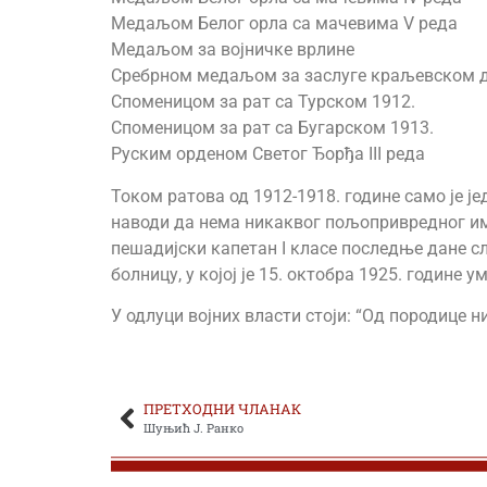
Медаљом Белог орла са мачевима V реда
Медаљом за војничке врлине
Сребрном медаљом за заслуге краљевском 
Споменицом за рат са Турском 1912.
Споменицом за рат са Бугарском 1913.
Руским орденом Светог Ђорђа III реда
Током ратова од 1912-1918. године само је ј
наводи да нема никаквог пољопривредног има
пешадијски капетан I класе последње дане сл
болницу, у којој је 15. октобра 1925. године 
У одлуци војних власти стоји: “Од породице н
ПРЕТХОДНИ ЧЛАНАК
Шуњић Ј. Ранко