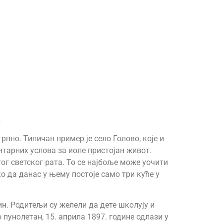
А
рпно. Типичан пример је село Голово, које и
тарних услова за иоле пристојан живот.
ог светског рата. То се најбоље може уочити
о да данас у њему постоје само три куће у
н. Родитељи су желели да дете школују и
пунолетан, 15. априла 1897. године одлази у