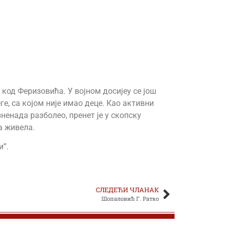
 код Феризовића. У војном досијеу се још
, са којом није имао деце. Као активни
ненада разболео, пренет је у скопску
да живела.
и”.
СЛЕДЕЋИ ЧЛАНАК
Шопаловић Г. Ратко