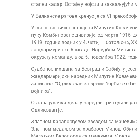
стални кадар. Остаје у војсци и захваљујући
У Балканске ратове кренуо је са VI прекобр
У својој војничкој каријери Милутин Ковачев
пуку Комбиноване дивизије, од марта 1916. до
1919. године водник у 4. чети, 1. батаљона, X
жандармеријске бригаде. Наредбом Министарс
окружну команду, а од 5. новембра 1922. годи
Судбоносних дана за Београд и Србију, у јес
жандармеријски наредник Милутин Ковачевић 
записано: “Одликован за време борби око Беог
војника”.
Остала јуначка дела у наредне три године рат
Одликован је:
Златном Карађорђевом звездом са мачевима
Златном медаљом за храброст Милош Обил
Медаљом Белог орла са мачевима IV реда