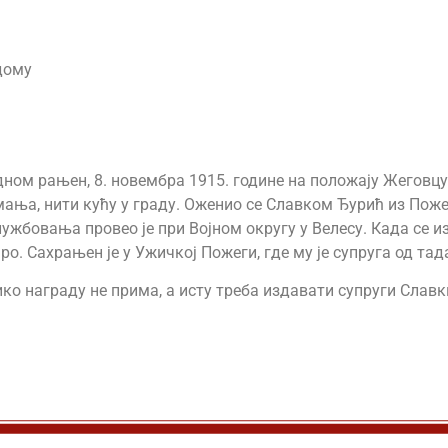
дому
едном рањен, 8. новембра 1915. године на положају Жеговцу
ња, нити кућу у граду. Оженио се Славком Ђурић из Пожеге
ужбовања провео је при Војном округу у Велесу. Када се из
умро. Сахрањен је у Ужичкој Пожеги, где му је супруга од та
ико награду не прима, а исту треба издавати супруги Славк