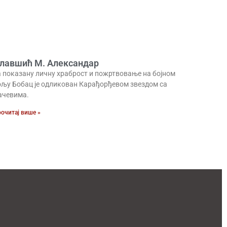
лавшић М. Александар
а показану личну храброст и пожртвовање на бојном
ољу Бобац је одликован Карађорђевом звездом са
ачевима.
очитај више »