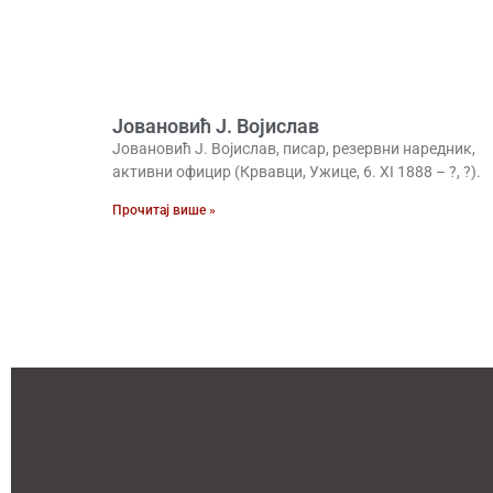
Јовановић Ј. Војислав
Јовановић Ј. Војислав, писар, резервни наредник,
активни официр (Крвавци, Ужице, 6. XI 1888 – ?, ?).
Прочитај више »