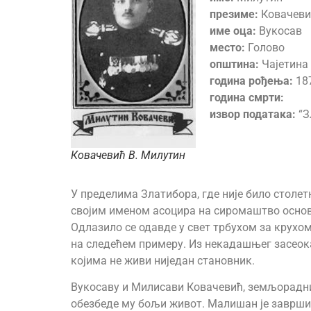
презиме:
Ковачеви
име оца:
Вукосав
место:
Голово
општина:
Чајетина
година рођења:
18
година смрти:
извор података:
“З
Ковачевић В. Милутин
У пределима Златибора, где није било столетн
својим именом асоцира на сиромаштво основн
Одлазило се одавде у свет трбухом за крухом
на следећем примеру. Из некадашњег засеока 
којима не живи ниједан становник.
Вукосаву и Милисави Ковачевић, земљорадници
обезбеде му бољи живот. Малишан је завршио 