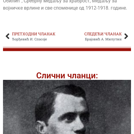
Обилић“, Сребрну медаљу за храброст, Медаљу за
војничке врлине и све споменице од 1912-1918. године.
ПРЕТХОДНИ ЧЛАНАК
СЛЕДЕЋИ ЧЛАНАК
Ђорђевић И. Спасоје
Брајовић А. Милутин
Слични чланци: