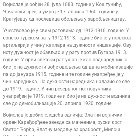
Војислав је рођен 28. јула 1888. године у Коштунићу,
Чачански срез, а умро је 17. априла 1960. године у
Крагујевцу од последица обољења у заробљеништву.
Учествовао је у свим ратовима од 1912-1918. године. У
српско-турском рату 1912-1913. године био је у пољској
артиљерији у чину каплара на дужности нишанџије. Ову
исту дужност је обављао и у рату против Бугара 1913.
године. У први светски рат ушао је као поднаредник, а
био је на дужности вође одељења од дана мобилизације
па до јануара 1915. године и те године унапређен је у
чин наредника. На дужности наредника налазио се све
до 1919. године. У чин резервног потпоручника
унапређен је 1919. године и био је на дужности водника
све до демобилизације 20. априла 1920. године.
Војислав је добио следећа одличја: Златни војнички
орден Карађорђеве звезде са мачевима, руски крст
Светог Ђорђа, Златну медаљу за храброст „Милош