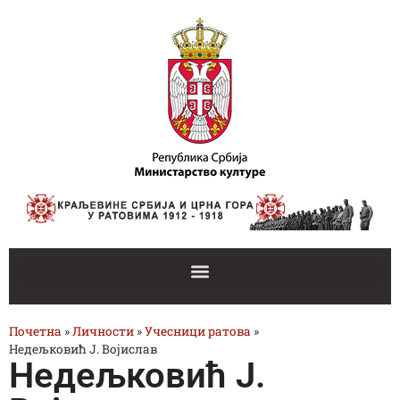
Почетна
»
Личности
»
Учесници ратова
»
Недељковић Ј. Војислав
Недељковић Ј.