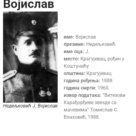
Војислав
име:
Војислав
презиме:
Недељковић
име оца:
Ј.
место:
Крагујевац, рођен у
Коштунићу
општина:
Крагујевац
година рођења:
1888.
година смрти:
1960.
извор података:
“Витезови
Карађорђеве звезде са
Недељковић Ј. Војислав
мачевима“ Томислав С.
Влаховић, 1988.