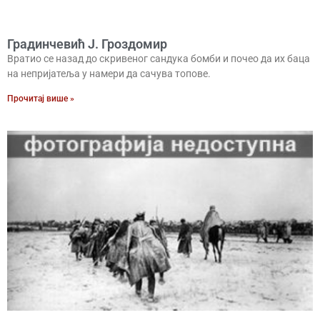
Градинчевић Ј. Гроздомир
Вратио се назад до скривеног сандука бомби и почео да их баца
на непријатеља у намери да сачува топове.
Прочитај више »