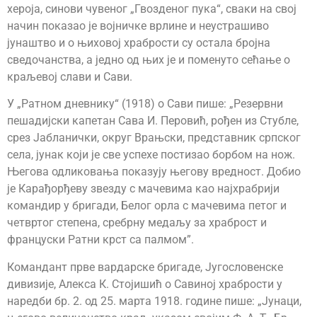
хероја, синови чувеног „Гвозденог пука“, сваки на свој
начин показао је војничке врлине и неустрашиво
јунаштво и о њиховој храбрости су остала бројна
сведочанства, а једно од њих је и поменуто сећање о
краљевој слави и Сави.
У „Ратном дневнику“ (1918) о Сави пише: „Резервни
пешадијски капетан Сава И. Перовић, рођен из Стубле,
срез Јабланички, округ Врањски, представник српског
села, јунак који је све успехе постизао борбом на нож.
Његова одликовања показују његову вредност. Добио
је Карађорђеву звезду с мачевима као најхрабрији
командир у бригади, Белог орла с мачевима петог и
четвртог степена, сребрну медаљу за храброст и
француски Ратни крст са палмом”.
Командант прве вардарске бригаде, Југословенске
дивизије, Алекса К. Стојишић о Савиној храбрости у
наредби бр. 2. од 25. марта 1918. године пише: „Јунаци,