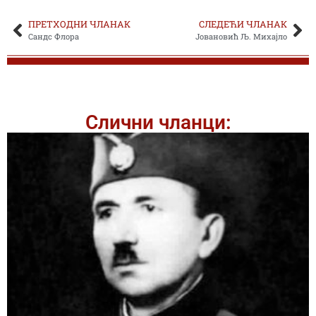
ПРЕТХОДНИ ЧЛАНАК
СЛЕДЕЋИ ЧЛАНАК
Сандс Флора
Јовановић Љ. Михајло
Слични чланци: