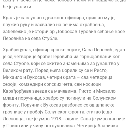
ће је упалити.
Краљ је саслушао одважног официра, пришао му је,
пружио руку и захвалио на речима охрабрења,
забележио је историчар Добросав Туровић сећање Васе
Перовића из села Стубле.
Храбри јунак, официр српске војске, Сава Перовић један
је од четворице браће Перовића из горњојабланичког
села Стубле, који се окитио знамењима за јунаштво у
Великом рату. Поред њега борили су се и Ристо,
Михаило и Вукосав, четири брата – сва четворица
хероји, командири српских чета, сви носиоци
Карађорђеве звезде са мачевима. Ристо и Михаило,
млади поручници, храбро су погинули на Солунском
фронту. Поручник Вукосав разболео се од шпанске
грознице у пробоју Солунског фронта, стигао је до
Лесковца, где је умро 1918. године. Сава је умро касније
у Приштини у чину потпуковника. Четири јабланичка