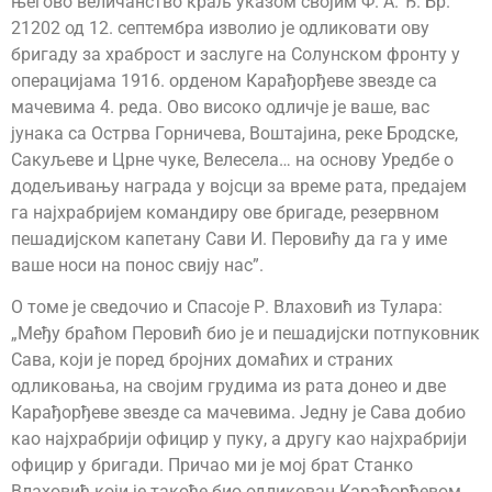
његово величанство краљ указом својим Ф. А. Ђ. Бр.
21202 од 12. септембра изволио је одликовати ову
бригаду за храброст и заслуге на Солунском фронту у
операцијама 1916. орденом Карађорђеве звезде са
мачевима 4. реда. Ово високо одличје је ваше, вас
јунака са Острва Горничева, Воштајина, реке Бродске,
Сакуљеве и Црне чуке, Велесела… на основу Уредбе о
додељивању награда у војсци за време рата, предајем
га најхрабријем командиру ове бригаде, резервном
пешадијском капетану Сави И. Перовићу да га у име
ваше носи на понос свију нас”.
О томе је сведочио и Спасоје Р. Влаховић из Тулара:
„Међу браћом Перовић био је и пешадијски потпуковник
Сава, који је поред бројних домаћих и страних
одликовања, на својим грудима из рата донео и две
Карађорђеве звезде са мачевима. Једну је Сава добио
као најхрабрији официр у пуку, а другу као најхрабрији
официр у бригади. Причао ми је мој брат Станко
Влаховић који је такође био одликован Карађорђевом