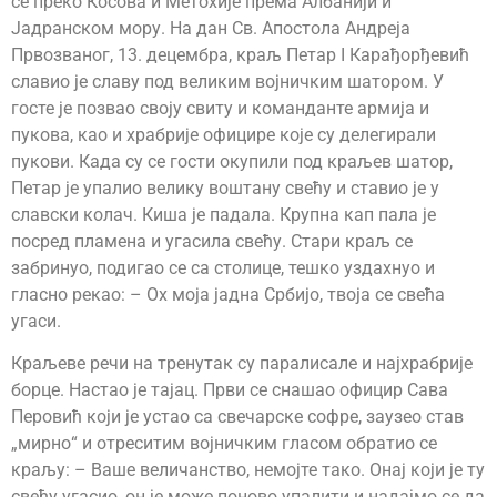
се преко Косова и Метохије према Албанији и
Јадранском мору. На дан Св. Апостола Андреја
Првозваног, 13. децембра, краљ Петар I Карађорђевић
славио је славу под великим војничким шатором. У
госте је позвао своју свиту и команданте армија и
пукова, као и храбрије официре које су делегирали
пукови. Када су се гости окупили под краљев шатор,
Петар је упалио велику воштану свећу и ставио је у
славски колач. Киша је падала. Крупна кап пала је
посред пламена и угасила свећу. Стари краљ се
забринуо, подигао се са столице, тешко уздахнуо и
гласно рекао: – Ох моја јадна Србијо, твоја се свећа
угаси.
Краљеве речи на тренутак су паралисале и најхрабрије
борце. Настао је тајац. Први се снашао официр Сава
Перовић који је устао са свечарске софре, заузео став
„мирно“ и отреситим војничким гласом обратио се
краљу: – Ваше величанство, немојте тако. Онај који је ту
свећу угасио, он је може поново упалити и надајмо се да