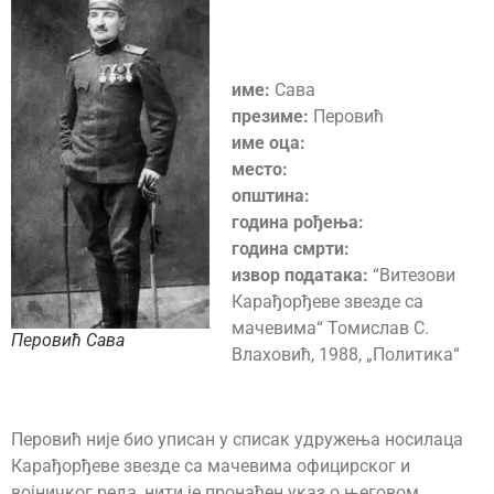
име:
Савa
презиме:
Перовић
име оца:
место:
општина:
година рођења:
година смрти:
извор података:
“Витезови
Карађорђеве звезде са
мачевима“ Томислав С.
Перовић Савa
Влаховић, 1988, „Политика“
Перовић није био уписан у списак удружења носилаца
Карађорђеве звезде са мачевима официрског и
војничког реда, нити је пронађен указ о његовом