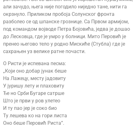
али зачудо, њега није погодило ниједно тане, нити га
окрзнуло. Приликом пробоја Солунског фронта
разболео се од шпанске грознице. Са Првом армијом,
под командом војводе Петра Бојовића, једва је дошао
до Лесковца, где је умро у болници. Мито Перовић је
пренео његово тело у родно Мискиће (Стубла) где је
сахрањен уз велике ратне почасти.
О Ристи је испевана песма:
„Који оно добар јунак беше
На Лажецу, месту јадовиту
У јуришу лету и плаховиту
Ђе но Срби Бугаре сатрше
Што је први у ров улетео
И ту пао јер је соко био
Ту лешева ко на гори листа
Оно беше Перовић Риста”.