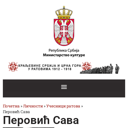
Почетна
»
Личности
»
Учесници ратова
»
Перовић Савa
Перовић Савa