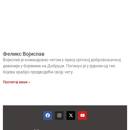
Феликс Војислав
Војислав је командовао четом у првој српској добровољачкој
дивизији у бојевима на Добруџи. Погинуо је у једном од тих
бојева храбро предводећи своју чету.
Прочитај више »