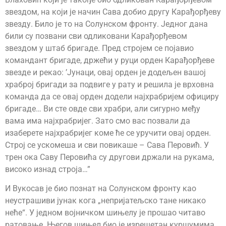
звездом, на који је начин Сава добио другу Карађорђеву
звезду. Било је то на Солунском фронту. Једног дана
били су позвани сви одликовани Карађорђевом
звездом у штаб бригаде. Пред стројем се појавио
командант бригаде, држећи у руци орден Карађорђеве
звезде и рекао: ’Јунаци, овај орден је додељен вашој
храброј бригади за подвиге у рату и решила је врховна
команда да се овај орден додели најхрабријем официру
бригаде… Ви сте овде сви храбри, али сигурно међу
вама има најхрабријег. Зато смо вас позвали да
изаберете најхрабријег коме ће се уручити овај орден.
Строј се ускомеша и сви повикаше – Сава Перовић. У
трен ока Саву Перовића су другови држали на рукама,
високо изнад строја…”
И Вукосав је био познат на Солунском фронту као
неустрашиви јунак кога „непријатељско тане никако
неће“. У једном војничком шињелу је прошао читаво
ратовање. Његов шињел био је изрешетан куршумима,