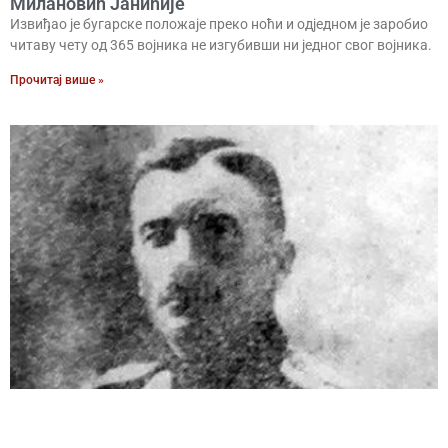
Милановић Јанићије
Извиђао је бугарске положаје преко ноћи и одједном је заробио
читаву чету од 365 војника не изгубивши ни једног свог војника.
Прочитај више »