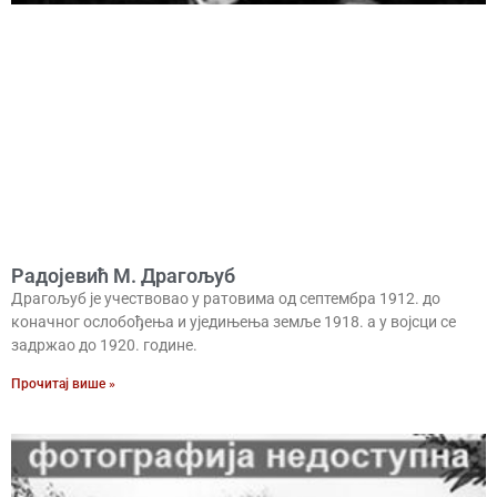
Радојевић М. Драгољуб
Драгољуб је учествовао у ратовима од септембра 1912. до
коначног ослобођења и уједињења земље 1918. а у војсци се
задржао до 1920. године.
Прочитај више »