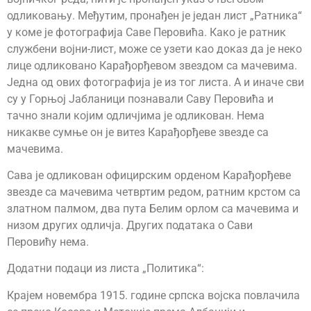
одликовању. Међутим, пронађен је један лист „Ратника“
у коме је фотографија Саве Перовића. Како је ратник
службени војни-лист, може се узети као доказ да је неко
лице одликовано Карађорђевом звездом са мачевима.
Једна од ових фотографија је из тог листа. А и иначе сви
су у Горњој Јабланици познавали Саву Перовића и
тачно знали којим одличјима је одликован. Нема
никакве сумње он је витез Карађорђeве звезде са
мачевима.
Сава је одликован официрским орденом Карађорђеве
звезде са мачевима четвртим редом, ратним крстом са
златном палмом, два пута Белим орлом са мачевима и
низом других одличја. Других података о Сави
Перовићу нема.
Додатни подаци из листа „Политика“:
Крајем новембра 1915. године српска војска повлачила