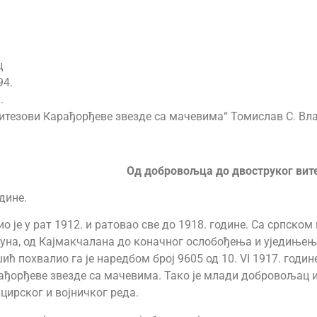
ц
94.
.
итезови Карађорђеве звезде са мачевима“ Томислав С. Вла
Од добровољца до двоструког вит
дине.
је у рат 1912. и ратовао све до 1918. године. Са српском 
уна, од Кајмакчалана до коначног ослобођења и уједињења
 похвалио га је наредбом број 9605 од 10. VI 1917. годин
ађорђеве звезде са мачевима. Тако је млади добровољац и
ирског и војничког реда.