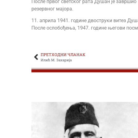
После првог светског рата Душан је завршио п
резервног мајора.
11. априла 1941. године двоструки витез Душ
После ослобођења, 1947. године његови посмр
ПРЕТХОДНИ ЧЛАНАК
Илић М. Захарија