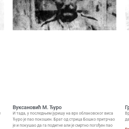
Вуксановић М. Ђуро
Г
е
И тада, у последњем јуришу на врх облаковског виса
В
Ђуро је пао покошен. Брат од стрица Бошко притрчао
да
је и покушао да га подигне али је смртно погођен пао