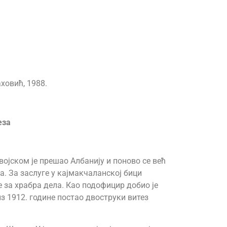
ховић, 1988.
еза
војском је прешао Албанију и поново се већ
. За заслуге у кајмакчаланској бици
е за храбра дела. Као подофицир добио је
з 1912. године постао двоструки витез