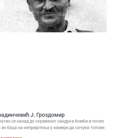
радинчевић Ј. Гроздомир
ратио се назад до скривеног сандука бомби и почео
 их баца на непријатеља у намери да сачува топове.