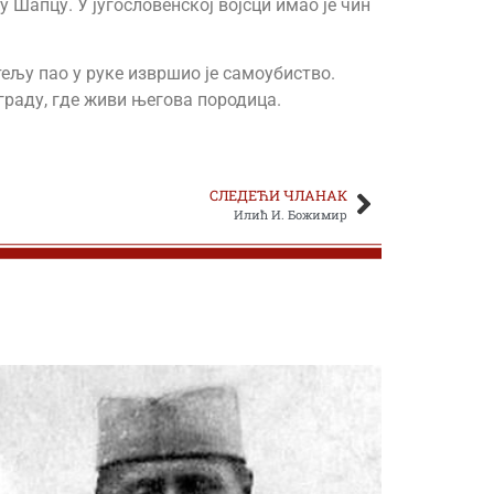
 Шапцу. У југословенској војсци имао је чин
тељу пао у руке извршио је самоубиство.
граду, где живи његова породица.
СЛЕДЕЋИ ЧЛАНАК
Илић И. Божимир