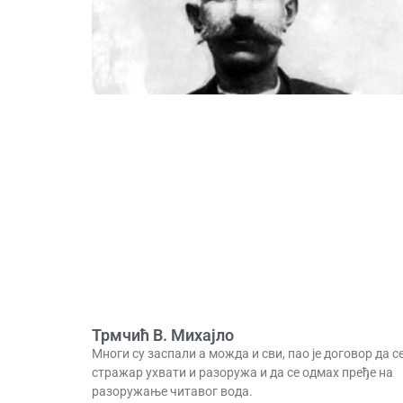
Трмчић В. Михајло
Многи су заспали а можда и сви, пао је договор да с
стражар ухвати и разоружа и да се одмах пређе на
разоружање читавог вода.