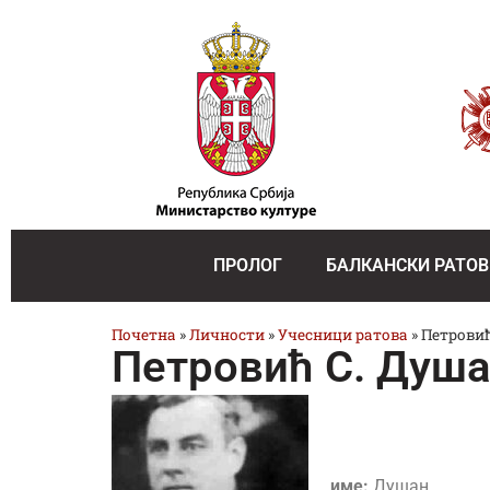
ПРОЛОГ
БАЛКАНСКИ РАТОВ
Почетна
»
Личности
»
Учесници ратова
»
Петровић
Петровић С. Душ
име:
Душан