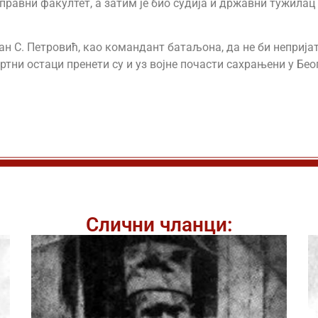
равни факултет, а затим је био судија и државни тужилац у
ан С. Петровић, као командант батаљона, да не би неприја
тни остаци пренети су и уз војне почасти сахрањени у Бео
Слични чланци: