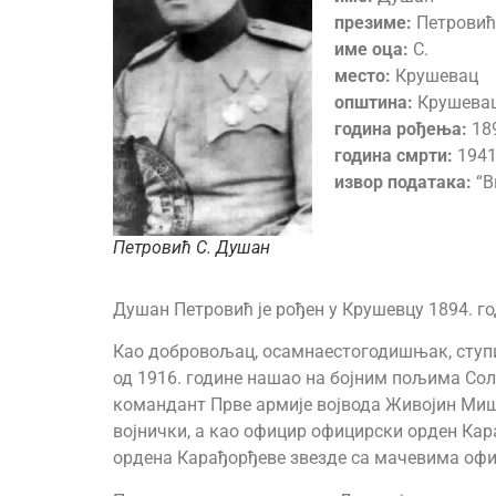
презиме:
Петровић
име оца:
С.
место:
Крушевац
општина:
Крушева
година рођења:
18
година смрти:
1941
извор података:
“В
Петровић С. Душан
Душан Петровић је рођен у Крушевцу 1894. го
Као добровољац, осамнаестогодишњак, ступио 
од 1916. године нашао на бојним пољима Сол
командант Прве армије војвода Живојин Мишић
војнички, а као официр официрски орден Кар
ордена Карађорђеве звезде са мачевима офиц