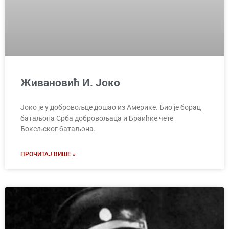
Живановић И. Јоко
Јоко је у добровољце дошао из Америке. Био је борац
батаљона Срба добровољаца и Браићке чете
Бокељског батаљона.
ПРОЧИТАЈ ВИШЕ »