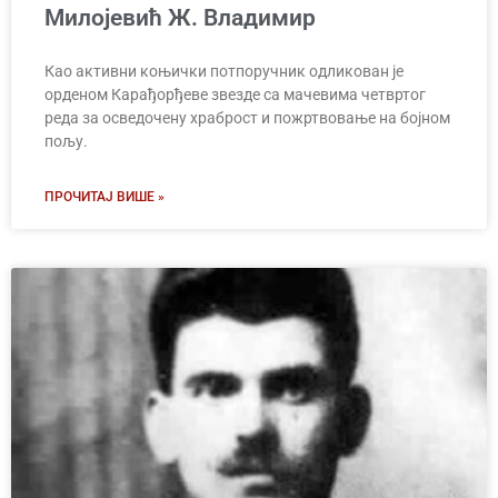
Милојевић Ж. Владимир
Као активни коњички потпоручник одликован је
орденом Карађорђеве звезде са мачевима четвртог
реда за осведочену храброст и пожртвовање на бојном
пољу.
ПРОЧИТАЈ ВИШЕ »