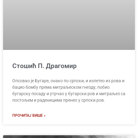
Стошић П. Драгомир
Опсовао је Бугаре, онако по српски, и излетео из рова и
бацио бомбу према митраљеском гнезду, побио
бугарску посаду и утрчао у бугарски ров и митраљез са
постољем и раденицима пренео у српски ров.
ПРОЧИТАЈ ВИШЕ »