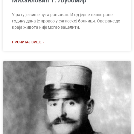
Михаиловић Т. Љубомир
У рату је више пута рањаван. И од једне тешке ране
годину дана је провео у енглеској болници. Ове ране до
краја живота није могао зацелити.
ПРОЧИТАЈ ВИШЕ »