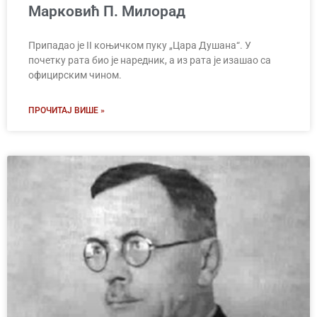
Марковић П. Милорад
Припадао је II коњичком пуку „Цара Душана“. У
почетку рата био је наредник, а из рата је изашао са
официрским чином.
ПРОЧИТАЈ ВИШЕ »