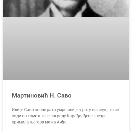
Мартиновић Н. Саво
Или је Саво после рата умро или је у рату погинуо, то се
види по томе што је награду Карађорђеве звезде
примила његова мајка Анђа.