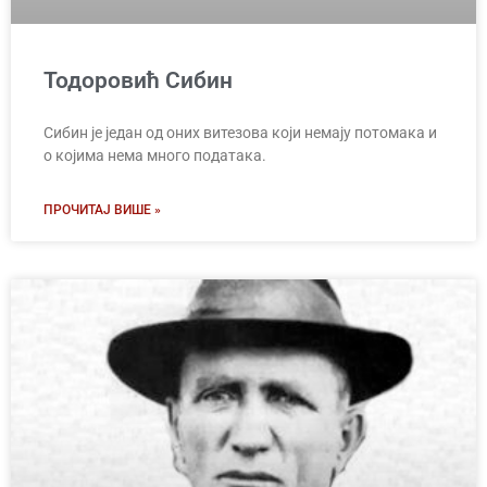
Тодоровић Сибин
Сибин је један од оних витезова који немају потомака и
о којима нема много података.
ПРОЧИТАЈ ВИШЕ »