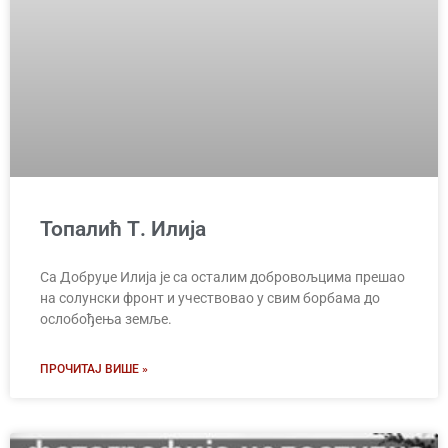
Топалић Т. Илија
Са Добруџе Илија је са осталим добровољцима прешао
на солунски фронт и учествовао у свим борбама до
ослобођења земље.
ПРОЧИТАЈ ВИШЕ »