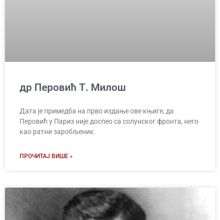
др Перовић Т. Милош
Дата је примедба на прво издање ове књиге, да
Перовић у Париз није доспео са солунског фронта, него
као ратни заробљеник.
ПРОЧИТАЈ ВИШЕ »