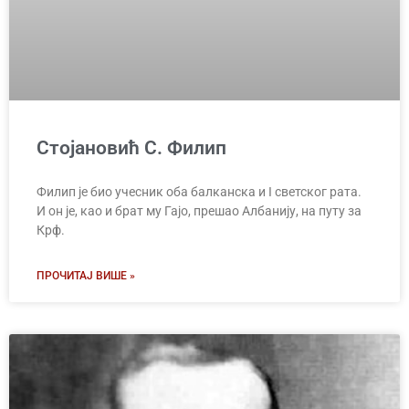
Стојановић С. Филип
Филип је био учесник оба балканска и I светског рата.
И он је, као и брат му Гајо, прешао Албанију, на путу за
Крф.
ПРОЧИТАЈ ВИШЕ »