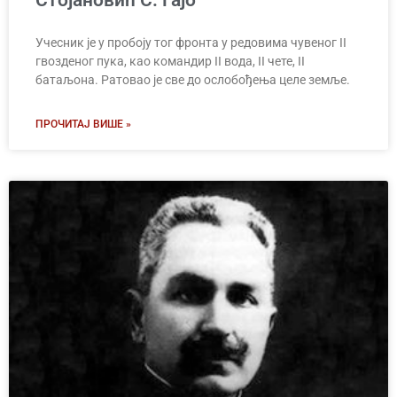
Стојановић С. Гајо
Учесник је у пробоју тог фронта у редовима чувеног II
гвозденог пука, као командир II вода, II чете, II
батаљона. Ратовао је све до ослобођења целе земље.
ПРОЧИТАЈ ВИШЕ »