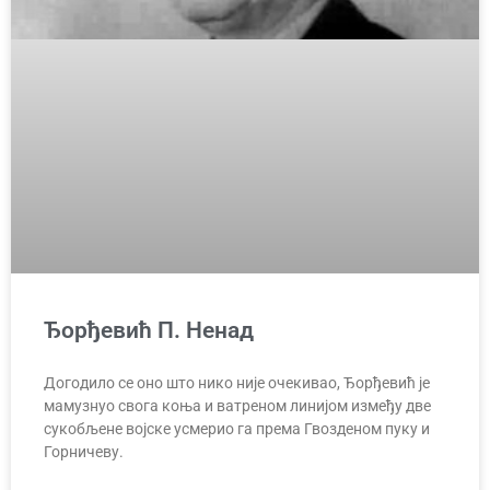
Ђорђевић П. Ненад
Догодило се оно што нико није очекивао, Ђорђевић је
мамузнуо свога коња и ватреном линијом између две
сукобљене војске усмерио га према Гвозденом пуку и
Горничеву.