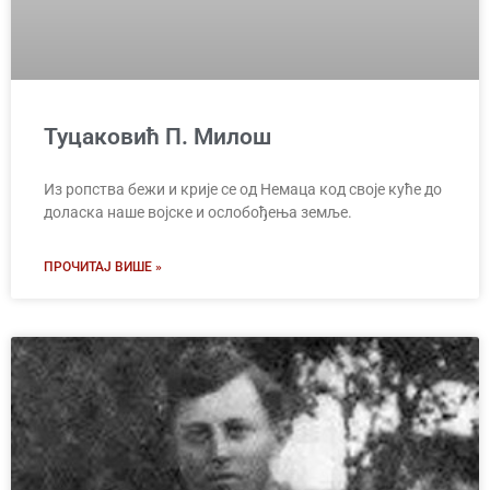
Туцаковић П. Милош
Из ропства бежи и крије се од Немаца код своје куће до
доласка наше војске и ослобођења земље.
ПРОЧИТАЈ ВИШЕ »