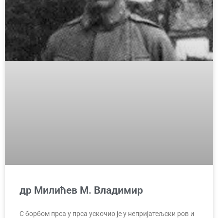
др Милићев М. Владимир
С борбом прса у прса ускочио је у непријатељски ров и