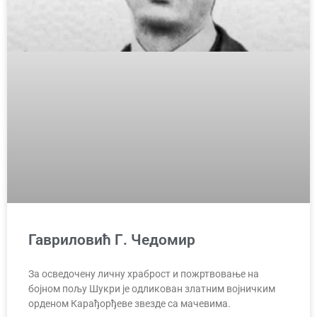
Гавриловић Г. Чедомир
За осведочену личну храброст и пожртвовање на
бојном пољу Шукри је одликован златним војничким
орденом Карађорђеве звезде са мачевима.