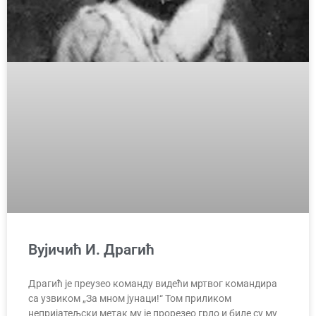
Вујичић И. Драгић
Драгић је преузео команду видећи мртвог командира
са узвиком „За мном јунаци!“ Том приликом
непријатељски метак му је прорезео грло и биле су му