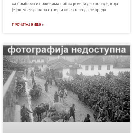
са бомбама и ножевима побио је већи део посаде, која
је још увек давала отпор и није хтела да се преда.
ПРОЧИТАЈ ВИШЕ »