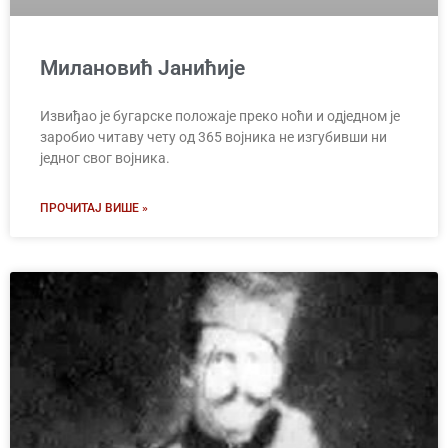
Милановић Јанићије
Извиђао је бугарске положаје преко ноћи и одједном је
заробио читаву чету од 365 војника не изгубивши ни
једног свог војника.
ПРОЧИТАЈ ВИШЕ »