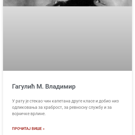
Гагулић М. Владимир
У рату је стекао чин капетана друге класе и добио низ
одликовања за храброст, за ревносну службу и за
војничке врлине.
ПРОЧИТАЈ ВИШЕ »