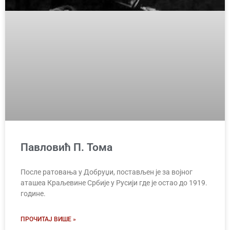
Павловић П. Тома
После ратовања у Добруџи, постављен је за војног
аташеа Краљевине Србије у Русији где је остао до 1919.
године.
ПРОЧИТАЈ ВИШЕ »