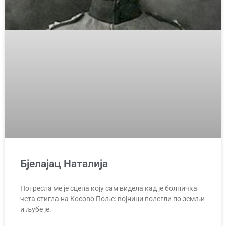
Бјелајац Наталија
Потресла ме је сцена коју сам видела кад је болничка
чета стигла на Косово Поље: војници полегли по земљи
и љубе је.