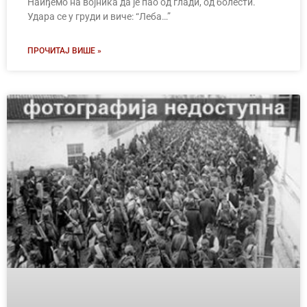
Наиђемо на војника да је пао од глади, од болести.
Удара се у груди и виче: “Леба…”
ПРОЧИТАЈ ВИШЕ »