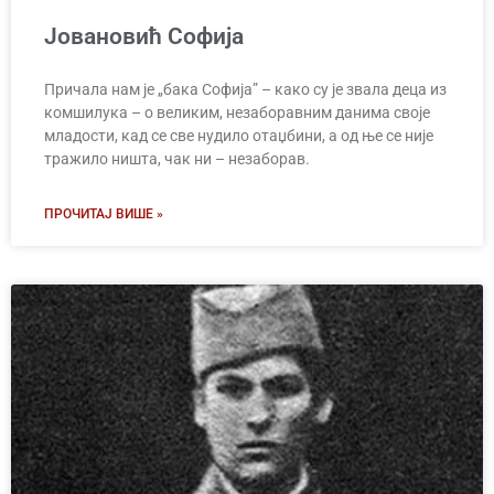
Јовановић Софија
Причала нам је „бака Софија” – како су је звала деца из
комшилука – о великим, незаборавним данима своје
младости, кад се све нудило отаџбини, а од ње се није
тражило ништа, чак ни – незаборав.
ПРОЧИТАЈ ВИШЕ »