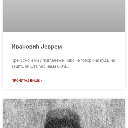
Ивановић Јеврем
Кренусмо и ми у повлачење: нико не говори ни куда, ни
зашто, ни шта ће с нама бити…
ПРОЧИТАЈ ВИШЕ »