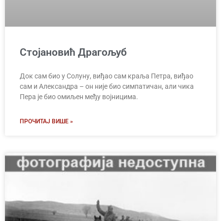
Стојановић Драгољуб
Док сам био у Солуну, виђао сам краља Петра, виђао
сам и Александра – он није био симпатичан, али чика
Пера је био омиљен међу војницима.
ПРОЧИТАЈ ВИШЕ »