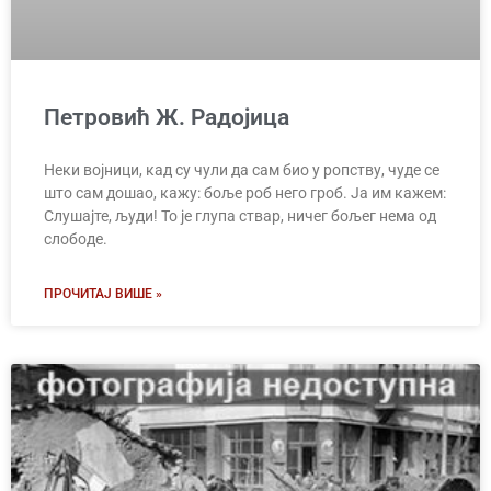
Петровић Ж. Радојица
Неки војници, кад су чули да сам био у ропству, чуде се
што сам дошао, кажу: боље роб него гроб. Ја им кажем:
Слушајте, људи! То је глупа ствар, ничег бољег нема од
слободе.
ПРОЧИТАЈ ВИШЕ »