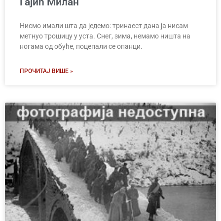
Гајић Милан
Нисмо имали шта да једемо: тринаест дана ја нисам
метнуо трошицу у уста. Снег, зима, немамо ништа на
ногама од обуће, поцепали се опанци.
ПРОЧИТАЈ ВИШЕ »