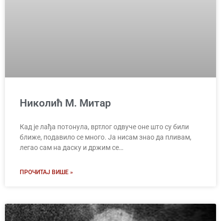
Николић М. Митар
Кад је лађа потонула, вртлог одвуче оне што су били
ближе, подавило се много. Ја нисам знао да пливам,
легао сам на даску и држим се…
ПРОЧИТАЈ ВИШЕ »