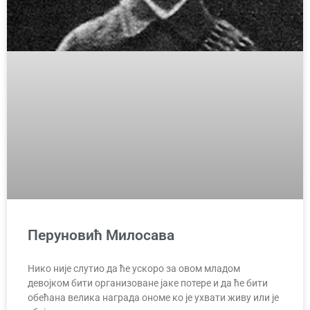
Перуновић Милосава
Нико није слутио да ће ускоро за овом младом
девојком бити организоване јаке потере и да ће бити
обећана велика награда ономе ко је ухвати живу или је