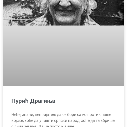
Пурић Драгиња
Неће, значи, непријатељ да се бори само против наше
војске, хоће да уништи српски народ, хоће да га збрише
с лица земље. Да не постоји више.