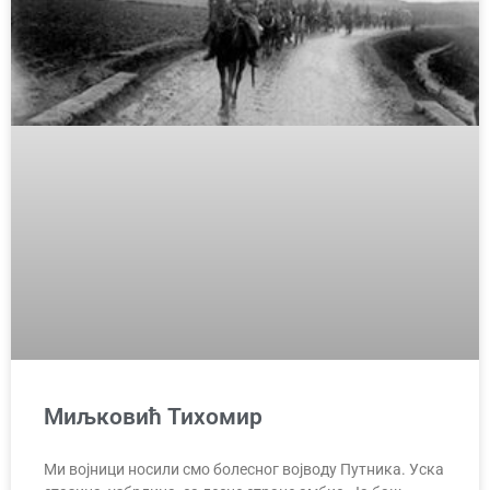
Миљковић Тихомир
Ми војници носили смо болесног војводу Путника. Уска