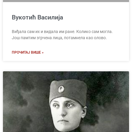
Вукотић Василија
Виђала сам их и видала им ране. Колико сам могла.
Још памтим згрчена лица, потамнела као олово.
ПРОЧИТАЈ ВИШЕ »