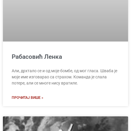
Рабасовић Ленка
Али, дрхтало се и од моје бомбе, од мог гласа. Шваба је
моје име изговарао са страхом. Команда је слала
потере, али се многе нису вратиле.
ПРОЧИТАЈ ВИШЕ »