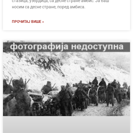
стазица, узбрдица, са десне стране амбис. Ја баш
носим са десне стране, поред амбиса.
ПРОЧИТАЈ ВИШЕ »