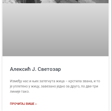
Алексић Ј. Светозар
Између нас и њих затегнута жица – крстила звана, и то
је уплетено у жицу, завезано једно за друго, по две-три
линије тако.
ПРОЧИТАЈ ВИШЕ »