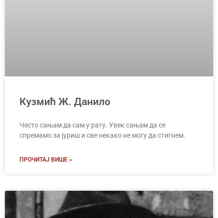
Кузмић Ж. Данило
Често сањам да сам у рату. Увек сањам да се
спремамо за јуриш и све некако не могу да стигнем.
ПРОЧИТАЈ ВИШЕ »