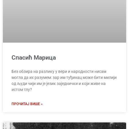
Спасић Марица
Без обзира на разлику у вери и народности нисам
могла да их разумем: зар им туђинац може бити милији
од људи чији им је језик заједнички и који живе на
истом тлу?
ПРОЧИТАЈ ВИШЕ »