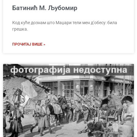
Батинић М. Љубомир
Код куће дознам што Маџари тели мен д’обесу: била
грешка.
ПРОЧИТАЈ ВИШЕ »