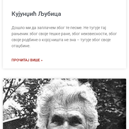
Кујунџић Љубица
Дошло ми да заплачем због те песме. Не тугује тај
рањеник због своје тешке ране, због неизвесности, због
своје родбине о којој ништа не зна – тугује због своје
отаџбине.
ПРОЧИТАЈ ВИШЕ »