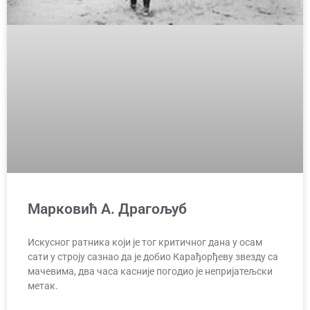
Марковић А. Драгољуб
Искусног ратника који је тог критичног дана у осам
сати у строју сазнао да је добио Карађорђеву звезду са
мачевима, два часа касније погодио је непријатељски
метак.