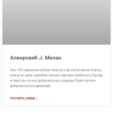
Алвировић Ј. Милан
Као 18-годишњак регрутован је у аустроугарску војску,
али је по цену највећих личних жртава пребегао у Русију
и сврстао се као добровољац у редове Прве српске
добровољачке дивизије.
ПРОЧИТАЈ ВИШЕ »