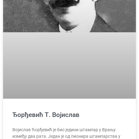
Ђорђевић Т. Војислав
Војислав Ђорђевић је био једини штампар у Врању
између два рата. Један је од пионира штампарства у