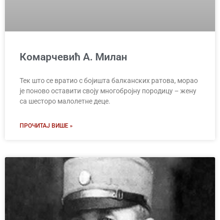
Комарчевић А. Милан
Тек што се вратио с бојишта балканских ратова, морао
је поново оставити своју многобројну породицу – жену
са шесторо малолетне деце.
ПРОЧИТАЈ ВИШЕ »