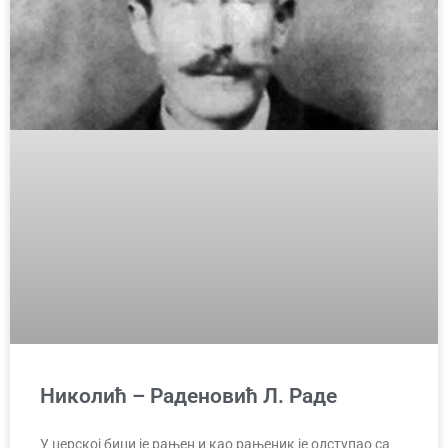
Николић – Раденовић Л. Раде
У церској бици је рањен и као рањеник је одступао са