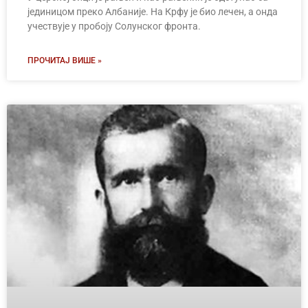
јединицом преко Албаније. На Крфу је био лечен, а онда
учествује у пробоју Солунског фронта.
ПРОЧИТАЈ ВИШЕ »