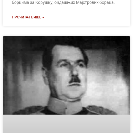
борцима за Корушку, ондашњих Мајстрових бораца.
ПРОЧИТАЈ ВИШЕ »