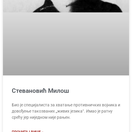
Стевановић Милош
Био је специјалиста за хватање противничких војника и
довођење такозваних „живих језика“. Имао је ратну
срећу јер ниједном није рањен.