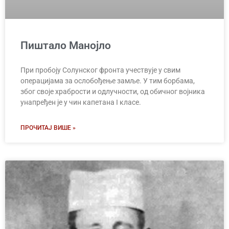
Пиштало Манојло
При пробоју Солунског фронта учествује у свим
операцијама за ослобођење замље. У тим борбама,
због своје храбрости и одлучности, од обичног војника
унапређен је у чин капетана I класе.
ПРОЧИТАЈ ВИШЕ »