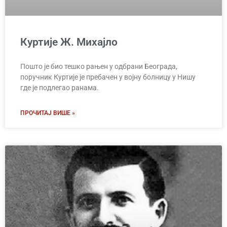
Куртије Ж. Михајло
Пошто је био тешко рањен у одбрани Београда,
поручник Куртије је пребачен у војну болницу у Нишу
где је подлегао ранама.
ПРОЧИТАЈ ВИШЕ »