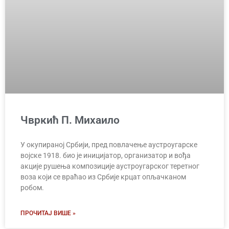
Чвркић П. Михаило
У окупираној Србији, пред повлачење аустроугарске
војске 1918. био је иницијатор, организатор и вођа
акције рушења композиције аустроугарског теретног
воза који се враћао из Србије крцат опљачканом
робом.
ПРОЧИТАЈ ВИШЕ »