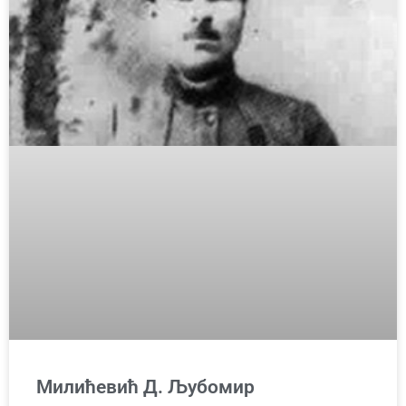
Милићевић Д. Љубомир