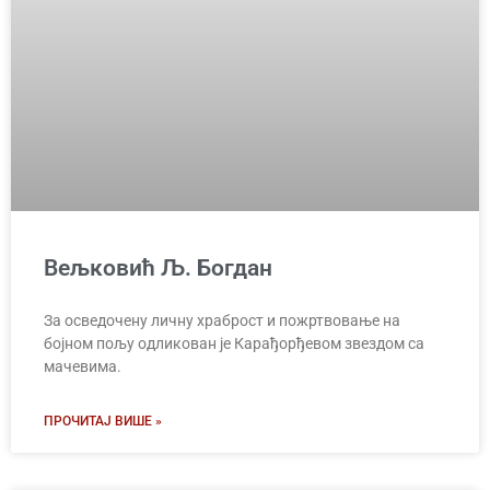
Вељковић Љ. Богдан
За осведочену личну храброст и пожртвовање на
бојном пољу одликован је Карађорђевом звездом са
мачевима.
ПРОЧИТАЈ ВИШЕ »