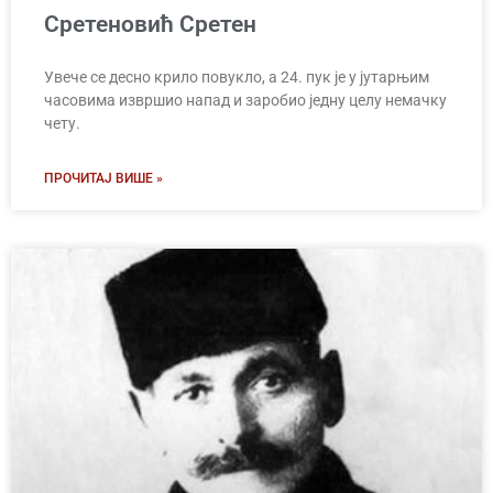
Сретеновић Сретен
Увече се десно крило повукло, а 24. пук је у јутарњим
часовима извршио напад и заробио једну целу немачку
чету.
ПРОЧИТАЈ ВИШЕ »