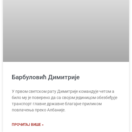
Барбуловић Димитрије
У првом светском рату Димитрије командује четом а
било му је поверено да са својом јединицом обезбеђује
транспорт главне државне благајне приликом
повлачења преко Албаније.
ПРОЧИТАЈ ВИШЕ »