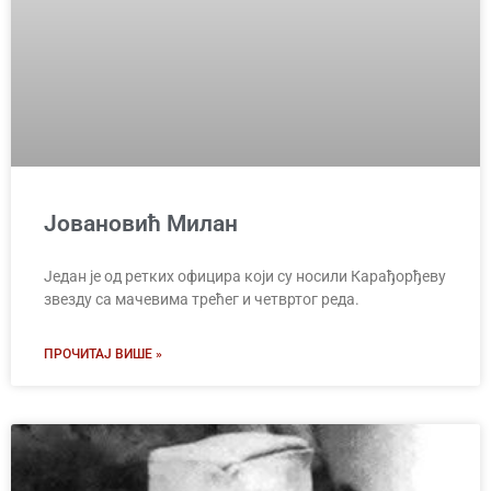
Јовановић Милан
Један је од ретких официра који су носили Карађорђеву
звезду са мачевима трећег и четвртог реда.
ПРОЧИТАЈ ВИШЕ »