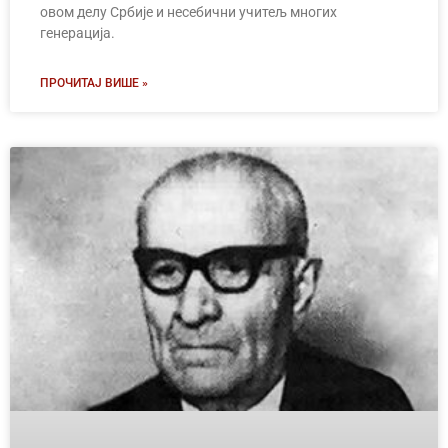
овом делу Србије и несебични учитељ многих
генерација.
ПРОЧИТАЈ ВИШЕ »