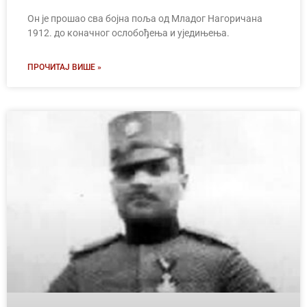
Он је прошао сва бојна поља од Младог Нагоричана
1912. до коначног ослобођења и уједињења.
ПРОЧИТАЈ ВИШЕ »