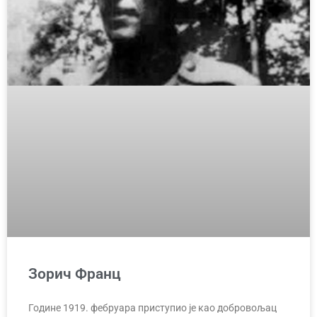
Зорич Франц
Године 1919. фебруара приступио је као добровољац