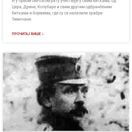
И у првом светском рату учествује у свим биткама, од
Цера, Дрине, Колубаре и свим другим одбранбеним
биткама и бојевима, где су се налазили храбри
Тимочани.
ПРОЧИТАЈ ВИШЕ »