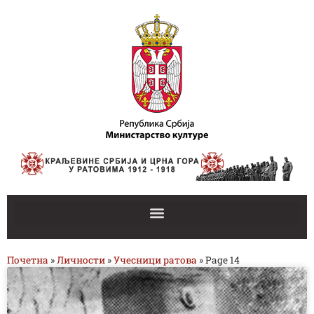
Почетна
»
Личности
»
Учесници ратова
»
Page 14