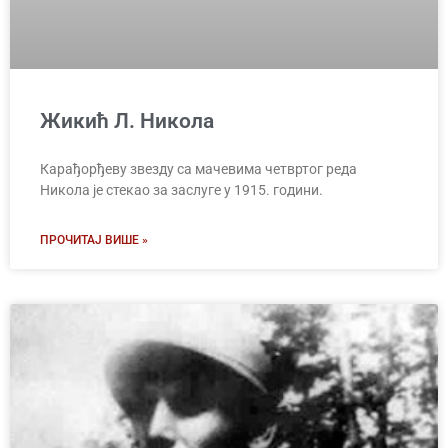
Жикић Л. Никола
Карађорђеву звезду са мачевима четвртог реда
Никола је стекао за заслуге у 1915. години.
ПРОЧИТАЈ ВИШЕ »