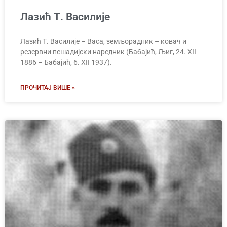
Лазић Т. Василијe
Лазић Т. Василије – Васа, земљорадник – ковач и
резервни пешадијски наредник (Бабајић, Љиг, 24. XII
1886 – Бабајић, 6. XII 1937).
ПРОЧИТАЈ ВИШЕ »