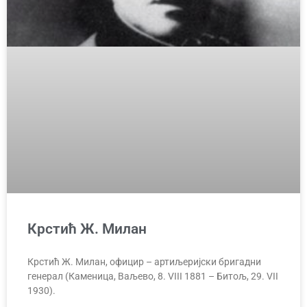
Крстић Ж. Милан
Крстић Ж. Милан, официр – артиљеријски бригадни
генерал (Каменица, Ваљево, 8. VIII 1881 – Битољ, 29. VII
1930).