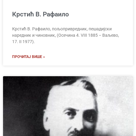
Крстић В. Рафаило
Крстић В. Рафаило, пољопривредник, пешадијски
наредник и чиновник, (Осечина 4. VIII 1885 – Ваљево,
17. II 1977).
ПРОЧИТАЈ ВИШЕ »