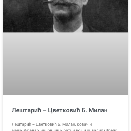
Лештарић – Цветковић Б. Милан
Лештарић – Цветковић Б. Милан, ковач и
машинбравар, чиновник и ратни војни инвалид (Врело,