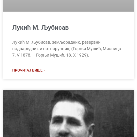
Лукић М. Љубисав
Лукић М. Љубисав, земљорадник, резервни
поднаредник и потпоручник, (Горњи Мушић, Мионица
7. V 1878. – Горњи Мушић, 18. X 1929).
ПРОЧИТАЈ ВИШЕ »