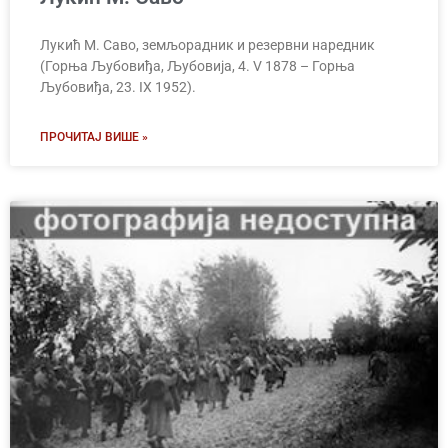
Лукић М. Саво, земљорадник и резервни наредник
(Горња Љубовиђа, Љубовија, 4. V 1878 – Горња
Љубовиђа, 23. IX 1952).
ПРОЧИТАЈ ВИШЕ »