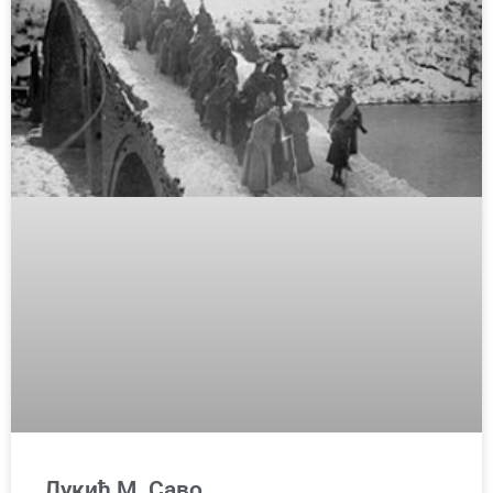
Лукић М. Саво