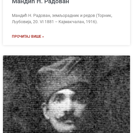
Мандић Н. Радован
Мандић Н. Радован, земљорадник и редов (Торник,
Љубовија, 20. VI 1881 – Кајмакчалан, 1916).
ПРОЧИТАЈ ВИШЕ »