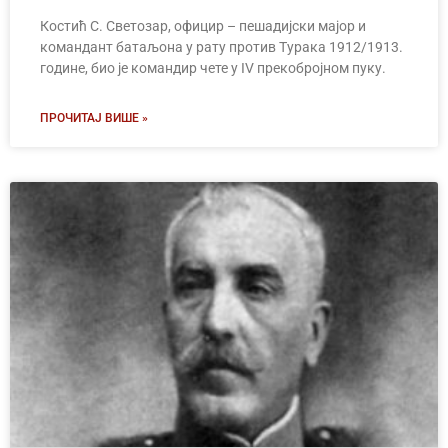
Костић С. Светозар, официр – пешадијски мајор и
командант батаљона у рату против Турака 1912/1913.
године, био је командир чете у IV прекобројном пуку.
ПРОЧИТАЈ ВИШЕ »