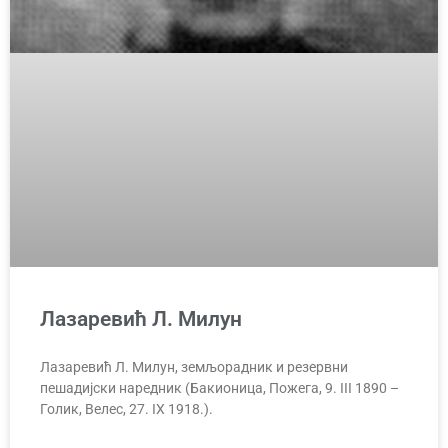
Лазаревић Л. Милун
Лазаревић Л. Милун, земљорадник и резервни
пешадијски наредник (Бакионица, Пожега, 9. III 1890 –
Голик, Велес, 27. IX 1918.).