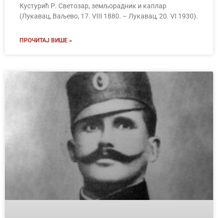
Кустурић Р. Светозар, земљорадник и каплар
(Лукавац, Ваљево, 17. VIII 1880. – Лукавац, 20. VI 1930).
ПРОЧИТАЈ ВИШЕ »